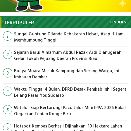
+INDEKS
TERPOPULER
Sungai Guntung Dilanda Kebakaran Hebat, Asap Hitam
1
Membumbung Tinggi
Sejarah Baru! Almarhum Abdul Razak Ardi Dianugerahi
2
Gelar Tokoh Pejuang Daerah Provinsi Riau
Buaya Muara Masuk Kampung dan Serang Warga, Ini
3
Imbauan Damkar
Waktu Tinggal 4 Bulan, DPRD Desak Pemkab Inhil Segera
4
Lelang Pasar Yos Sudarso
59 Jalur Siap Bertarung! Pacu Jalur Mini IPPA 2026 Bakal
5
Gegarkan Tepian Ronge Biru
Hotspot Kempas Berhasil Dijinakkan! 10 Hektare Lahan
6