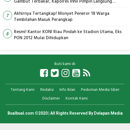
Gambut Terbakar, Kapolres Inhil Pimpin Langsung
Pemadaman
Akhirnya Tertangkap! Monyet Peneror 18 Warga
7
Tembilahan Masuk Perangkap
Resmi! Kantor KONI Riau Pindah ke Stadion Utama, Eks
8
PON 2012 Mulai Dihidupkan
Ikuti kami di:
Tentang Kami
Redaksi
Info Iklan
Pedoman Media Siber
Disclaimer
Kontak Kami
Bualbual.com ©2020 | All Rights Reserved By
Delapan Media