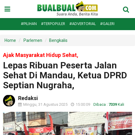
#PILIHAN
#TERPOPULER
#ADVERTORIAL
#GALERI
Home
Parlemen
Bengkalis
Ajak Masyarakat Hidup Sehat,
Lepas Ribuan Peserta Jalan
Sehat Di Mandau, Ketua DPRD
Septian Nugraha,
Redaksi
Minggu, 31 Agustus 2025
15:00:09
Dibaca :
7339
Kali