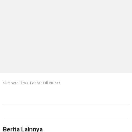
Sumber :
Tim /
Editor :
Edi Nurat
Berita Lainnya