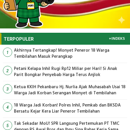
+INDEKS
TERPOPULER
Akhirnya Tertangkap! Monyet Peneror 18 Warga
1
Tembilahan Masuk Perangkap
Petani Kelapa Inhil Rugi Rp12 Miliar per Hari! Si Anak
2
Parit Bongkar Penyebab Harga Terus Anjlok
Ketua KKIH Pekanbaru Hj. Nurlia Ajak Muhasabah Usai 18
3
Warga Jadi Korban Serangan Monyet di Tembilahan
18 Warga Jadi Korban! Polres Inhil, Pemkab dan BKSDA
4
Bersatu Kejar Kera Liar Peneror Tembilahan
Tak Sekadar MoU! SPR Langsung Pertemukan PT TMC
5
dengan RS Awal Bros dan Ibnu Sina Bahas Kerja Sama