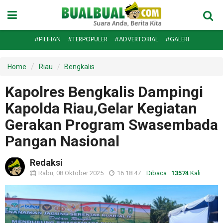
#PILIHAN
#TERPOPULER
#ADVERTORIAL
#GALERI
Home
Riau
Bengkalis
Kapolres Bengkalis Dampingi
Kapolda Riau,Gelar Kegiatan
Gerakan Program Swasembada
Pangan Nasional
Redaksi
Rabu, 08 Oktober 2025
16:18:47
Dibaca :
13574
Kali