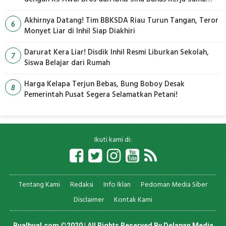
Pengelolaan Limbah
Akhirnya Datang! Tim BBKSDA Riau Turun Tangan, Teror
6
Monyet Liar di Inhil Siap Diakhiri
Darurat Kera Liar! Disdik Inhil Resmi Liburkan Sekolah,
7
Siswa Belajar dari Rumah
Harga Kelapa Terjun Bebas, Bung Boboy Desak
8
Pemerintah Pusat Segera Selamatkan Petani!
Ikuti kami di:
Tentang Kami
Redaksi
Info Iklan
Pedoman Media Siber
Disclaimer
Kontak Kami
Bualbual.com ©2020 | All Rights Reserved By
Delapan Media