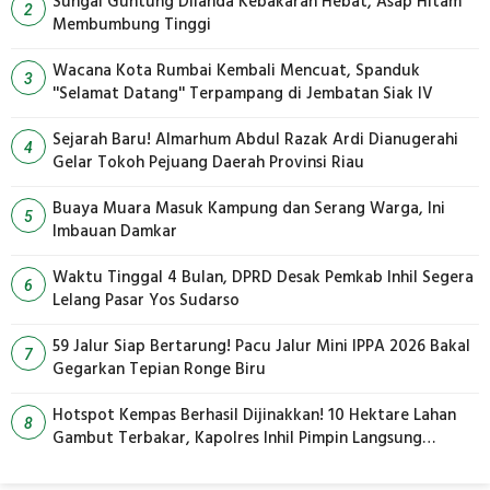
Sungai Guntung Dilanda Kebakaran Hebat, Asap Hitam
2
Membumbung Tinggi
Wacana Kota Rumbai Kembali Mencuat, Spanduk
3
''Selamat Datang'' Terpampang di Jembatan Siak IV
Sejarah Baru! Almarhum Abdul Razak Ardi Dianugerahi
4
Gelar Tokoh Pejuang Daerah Provinsi Riau
Buaya Muara Masuk Kampung dan Serang Warga, Ini
5
Imbauan Damkar
Waktu Tinggal 4 Bulan, DPRD Desak Pemkab Inhil Segera
6
Lelang Pasar Yos Sudarso
59 Jalur Siap Bertarung! Pacu Jalur Mini IPPA 2026 Bakal
7
Gegarkan Tepian Ronge Biru
Hotspot Kempas Berhasil Dijinakkan! 10 Hektare Lahan
8
Gambut Terbakar, Kapolres Inhil Pimpin Langsung
Pemadaman