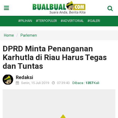
#PILIHAN
#TERPOPULER
#ADVERTORIAL
#GALERI
Home
Parlemen
DPRD Minta Penanganan
Karhutla di Riau Harus Tegas
dan Tuntas
Redaksi
Senin, 15 Juli 2019
07:39:40
Dibaca :
1357
Kali