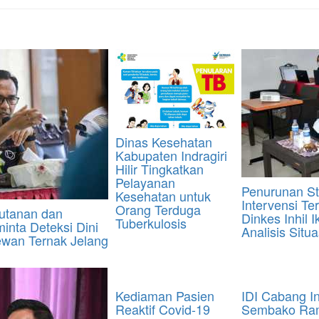
Dinas Kesehatan
Kabupaten Indragiri
Hilir Tingkatkan
Pelayanan
Penurunan St
Kesehatan untuk
Intervensi Te
Orang Terduga
hutanan dan
Dinkes Inhil 
Tuberkulosis
inta Deteksi Dini
Analisis Situa
wan Ternak Jelang
Kediaman Pasien
IDI Cabang In
Reaktif Covid-19
Sembako Ram