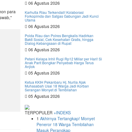
06 Agustus 2026
ohon para
Karhutla Riau Terkendali! Kolaborasi
Forkopimda dan Satgas Gabungan Jadi Kunci
iswab,"
Utama
06 Agustus 2026
Polda Riau dan Polres Bengkalis Hadirkan
Bakti Sosial, Cek Kesehatan Gratis, hingga
Dialog Kebangsaan di Rupat
06 Agustus 2026
Petani Kelapa Inhil Rugi Rp12 Miliar per Hari! Si
Anak Parit Bongkar Penyebab Harga Terus
Anjlok
05 Agustus 2026
Ketua KKIH Pekanbaru Hj. Nurlia Ajak
Muhasabah Usai 18 Warga Jadi Korban
Serangan Monyet di Tembilahan
05 Agustus 2026
TERPOPULER
+INDEKS
1
Akhirnya Tertangkap! Monyet
Peneror 18 Warga Tembilahan
Masuk Perangkap