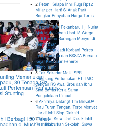
2
Petani Kelapa Inhil Rugi Rp12
Miliar per Hari! Si Anak Parit
Bongkar Penyebab Harga Terus
Anjlok
3
Ketua KKIH Pekanbaru Hj. Nurlia
Ajak Muhasabah Usai 18 Warga
Jadi Korban Serangan Monyet di
Tembilahan
4
18 Warga Jadi Korban! Polres
Inhil, Pemkab dan BKSDA Bersatu
Kejar Kera Liar Peneror
Tembilahan
5
Tak Sekadar MoU! SPR
unting Memerlukan
Langsung Pertemukan PT TMC
rpadu, 30 Tenaga Gizi
dengan RS Awal Bros dan Ibnu
Ikuti Pertemuan Pemetaan
Sina Bahas Kerja Sama
si Stunting
Pengelolaan Limbah
6
Akhirnya Datang! Tim BBKSDA
Riau Turun Tangan, Teror Monyet
Liar di Inhil Siap Diakhiri
hil Berbagi 150 Paket
7
Darurat Kera Liar! Disdik Inhil
adhan di Mushola Baitul
Resmi Liburkan Sekolah, Siswa