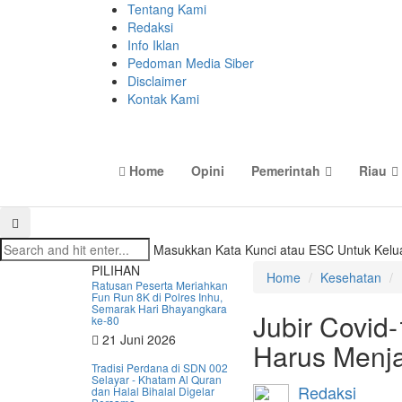
Tentang Kami
Redaksi
Info Iklan
Pedoman Media Siber
Disclaimer
Kontak Kami
Home
Opini
Pemerintah
Riau
Masukkan Kata Kunci atau ESC Untuk Kelu
PILIHAN
Home
Kesehatan
Ratusan Peserta Meriahkan
Fun Run 8K di Polres Inhu,
Semarak Hari Bhayangkara
Jubir Covid-
ke-80
21 Juni 2026
Harus Menja
Tradisi Perdana di SDN 002
Selayar - Khatam Al Quran
Redaksi
dan Halal Bihalal Digelar