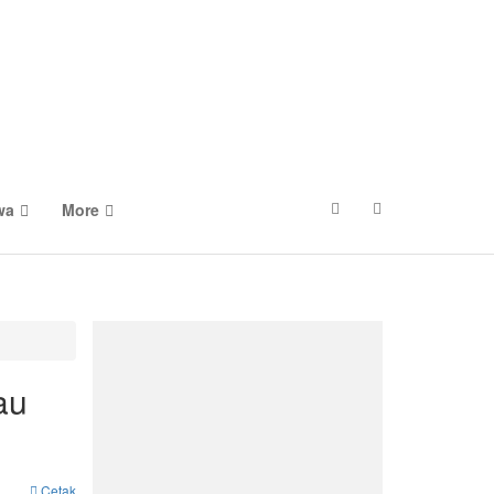
wa
More
au
Cetak