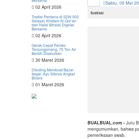
Bersama
Sabtu, 09 Mei 2
02 April 2026
Ilustrasi
Tradisi Perdana di SDN 002
Selayar, Khatam Al-Qur’an
dan Halal Bihalal Digelar
Bersama
02 April 2026
Gerak Cepat Pemko
Tanjungpinang, 75 Ton Air
Bersih Disalurkan
30 Maret 2026
Dituding Membuat Bazar
Ilegal, Ayu Sitorus Angkat
Bicara
01 Maret 2026
BUALBUAL.com -
Juru B
mengumumkan, bahwa para 
pemeriksaan swab.