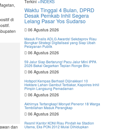
Terkini
+INDEKS
Magetan,
Waktu Tinggal 4 Bulan, DPRD
Desak Pemkab Inhil Segera
sitif di
Lelang Pasar Yos Sudarso
sitif.
06 Agustus 2026
Kabupaten
Masuk Finalis ADLG Awards! Sekdaprov Riau
Bongkar Strategi Digitalisasi yang Siap Ubah
Pelayanan Publik
06 Agustus 2026
59 Jalur Siap Bertarung! Pacu Jalur Mini IPPA
2026 Bakal Gegarkan Tepian Ronge Biru
06 Agustus 2026
Hotspot Kempas Berhasil Dijinakkan! 10
Hektare Lahan Gambut Terbakar, Kapolres Inhil
Pimpin Langsung Pemadaman
06 Agustus 2026
Akhirnya Tertangkap! Monyet Peneror 18 Warga
Tembilahan Masuk Perangkap
06 Agustus 2026
Resmi! Kantor KONI Riau Pindah ke Stadion
alawan dan
Utama, Eks PON 2012 Mulai Dihidupkan