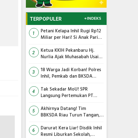
+INDEKS
TERPOPULER
Petani Kelapa Inhil Rugi Rp12
1
Miliar per Hari! Si Anak Parit
Bongkar Penyebab Harga
Terus Anjlok
Ketua KKIH Pekanbaru Hj.
2
Nurlia Ajak Muhasabah Usai
18 Warga Jadi Korban
Serangan Monyet di
18 Warga Jadi Korban! Polres
3
Tembilahan
Inhil, Pemkab dan BKSDA
Bersatu Kejar Kera Liar
Peneror Tembilahan
Tak Sekadar MoU! SPR
4
Langsung Pertemukan PT
TMC dengan RS Awal Bros
dan Ibnu Sina Bahas Kerja
Akhirnya Datang! Tim
5
Sama Pengelolaan Limbah
BBKSDA Riau Turun Tangan,
Teror Monyet Liar di Inhil
Siap Diakhiri
Darurat Kera Liar! Disdik Inhil
6
Resmi Liburkan Sekolah,