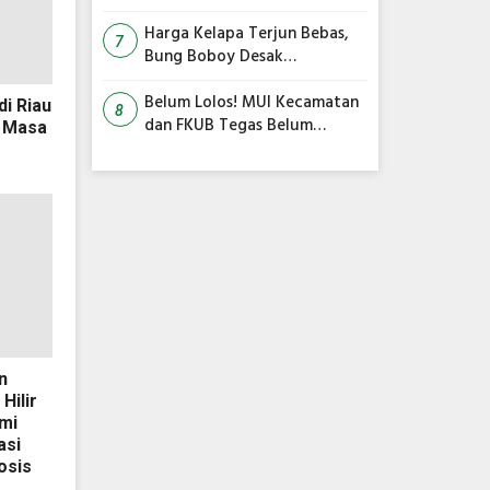
Siswa Belajar dari Rumah
Harga Kelapa Terjun Bebas,
7
Bung Boboy Desak
Pemerintah Pusat Segera
Selamatkan Petani!
Belum Lolos! MUI Kecamatan
i Riau
8
dan FKUB Tegas Belum
 Masa
Rekomendasikan Surau
Minhajus Sunnah Jadi Masjid
n
Hilir
mi
asi
osis