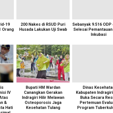
id-19
200 Nakes di RSUD Puri
Sebanyak 9.516 ODP d
1 Orang
Husada Lakukan Uji Swab
Selesai Pemantauan
Inkubasi
is
Bupati HM Wardan
Dinas Kesehata
isi IV
Canangkan Gerakan
Kabupaten Indragiri 
Atas
Indragiri Hilir Melawan
Buka Secara Res
an &
Osteoporosis Jaga
Pertemuan Evalu
ta Hati
Kesehatan Tulang
Program Tuberkul
simal