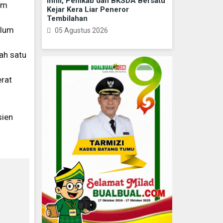
Inhil, Pemkab dan BKSDA Bersatu
um
Kejar Kera Liar Peneror
Tembilahan
elum
05 Agustus 2026
ah satu
erat
sien