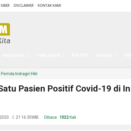
SIBER
DISCLAIMER
KONTAK KAMI
POLITIK
NASIONAL
PARLEMEN
HUKRIM
PE
Pemda Indragiri Hilir
atu Pasien Positif Covid-19 di In
 2020
21:16:30
WIB
Dibaca :
1022
Kali