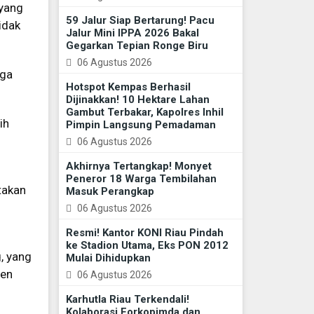
 yang
59 Jalur Siap Bertarung! Pacu
idak
Jalur Mini IPPA 2026 Bakal
Gegarkan Tepian Ronge Biru
06 Agustus 2026
aga
Hotspot Kempas Berhasil
Dijinakkan! 10 Hektare Lahan
Gambut Terbakar, Kapolres Inhil
ih
Pimpin Langsung Pemadaman
06 Agustus 2026
Akhirnya Tertangkap! Monyet
Peneror 18 Warga Tembilahan
takan
Masuk Perangkap
06 Agustus 2026
Resmi! Kantor KONI Riau Pindah
ke Stadion Utama, Eks PON 2012
, yang
Mulai Dihidupkan
ien
06 Agustus 2026
Karhutla Riau Terkendali!
Kolaborasi Forkopimda dan