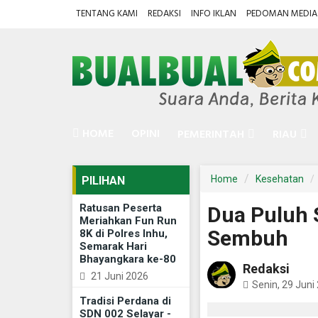
TENTANG KAMI
REDAKSI
INFO IKLAN
PEDOMAN MEDIA 
HOME
OPINI
PEMERINTAH
RIAU
Home
Kesehatan
PILIHAN
Ratusan Peserta
Dua Puluh S
Meriahkan Fun Run
Sembuh
8K di Polres Inhu,
Semarak Hari
Bhayangkara ke-80
Redaksi
21 Juni 2026
Senin, 29 Juni
Tradisi Perdana di
SDN 002 Selayar -