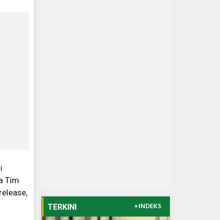
i
ua Tim
release,
+INDEKS
TERKINI