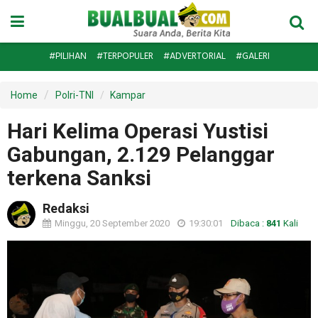
#PILIHAN
#TERPOPULER
#ADVERTORIAL
#GALERI
Home
Polri-TNI
Kampar
Hari Kelima Operasi Yustisi
Gabungan, 2.129 Pelanggar
terkena Sanksi
Redaksi
Minggu, 20 September 2020
19:30:01
Dibaca :
841
Kali