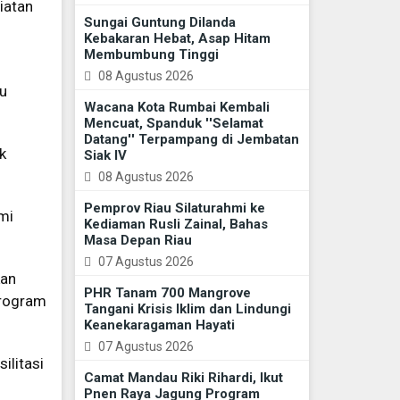
iatan
Sungai Guntung Dilanda
Kebakaran Hebat, Asap Hitam
Membumbung Tinggi
08 Agustus 2026
tu
Wacana Kota Rumbai Kembali
Mencuat, Spanduk ''Selamat
Datang'' Terpampang di Jembatan
k
Siak IV
08 Agustus 2026
Pemprov Riau Silaturahmi ke
mi
Kediaman Rusli Zainal, Bahas
Masa Depan Riau
07 Agustus 2026
kan
PHR Tanam 700 Mangrove
program
Tangani Krisis Iklim dan Lindungi
Keanekaragaman Hayati
07 Agustus 2026
ilitasi
Camat Mandau Riki Rihardi, Ikut
Pnen Raya Jagung Program