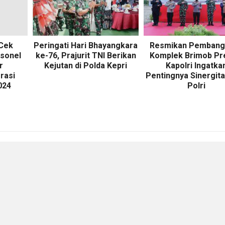
 Cek
Peringati Hari Bhayangkara
Resmikan Pembang
sonel
ke-76, Prajurit TNI Berikan
Komplek Brimob Pre
r
Kejutan di Polda Kepri
Kapolri Ingatka
rasi
Pentingnya Sinergita
024
Polri