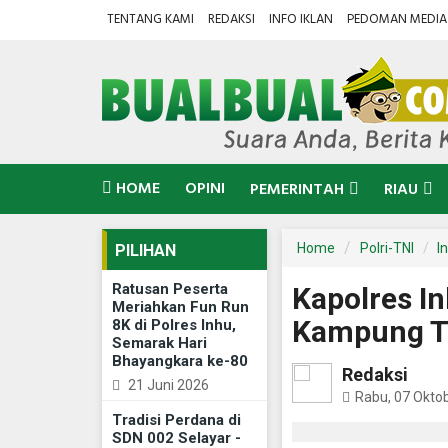
TENTANG KAMI
REDAKSI
INFO IKLAN
PEDOMAN MEDIA 
HOME
OPINI
PEMERINTAH
RIAU
Home
Polri-TNI
In
PILIHAN
Ratusan Peserta
Kapolres In
Meriahkan Fun Run
Kampung T
8K di Polres Inhu,
Semarak Hari
Bhayangkara ke-80
Redaksi
21 Juni 2026
Rabu, 07 Okto
Tradisi Perdana di
SDN 002 Selayar -