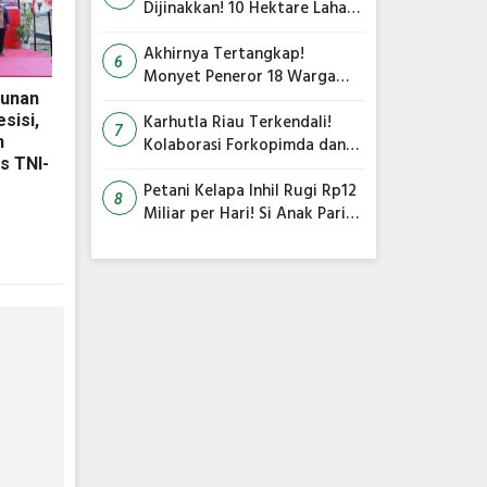
Dijinakkan! 10 Hektare Lahan
Gambut Terbakar, Kapolres
Inhil Pimpin Langsung
Akhirnya Tertangkap!
6
Pemadaman
Monyet Peneror 18 Warga
Tembilahan Masuk Perangkap
unan
sisi,
Karhutla Riau Terkendali!
7
n
Kolaborasi Forkopimda dan
s TNI-
Satgas Gabungan Jadi Kunci
Utama
Petani Kelapa Inhil Rugi Rp12
8
Miliar per Hari! Si Anak Parit
Bongkar Penyebab Harga
Terus Anjlok