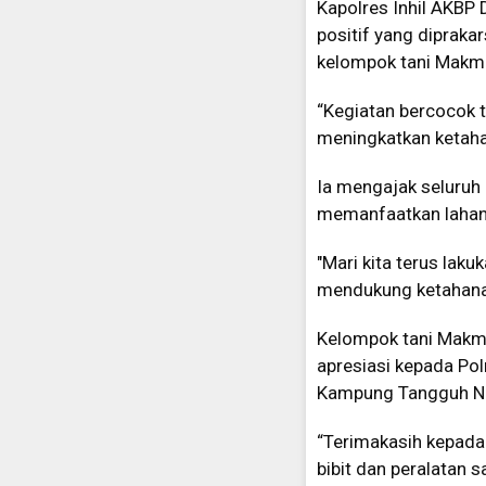
Kapolres Inhil AKBP
positif yang diprak
kelompok tani Makmu
“Kegiatan bercocok 
meningkatkan ketaha
Ia mengajak seluruh
memanfaatkan lahan 
"Mari kita terus lak
mendukung ketahanan
Kelompok tani Makmu
apresiasi kepada Po
Kampung Tangguh Nus
“Terimakasih kepada 
bibit dan peralatan