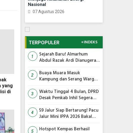
Nasional
07 Agustus 2026
+INDEKS
TERPOPULER
Sejarah Baru! Almarhum
1
Abdul Razak Ardi Dianugerahi
Gelar Tokoh Pejuang Daerah
Provinsi Riau
Buaya Muara Masuk
2
Kampung dan Serang Warga,
pak
Ini Imbauan Damkar
 yang
Waktu Tinggal 4 Bulan, DPRD
si di
3
Desak Pemkab Inhil Segera
Lelang Pasar Yos Sudarso
59 Jalur Siap Bertarung! Pacu
4
Jalur Mini IPPA 2026 Bakal
Gegarkan Tepian Ronge Biru
Hotspot Kempas Berhasil
5