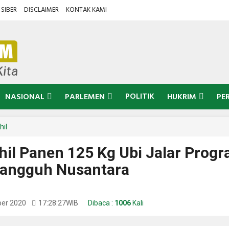
SIBER
DISCLAIMER
KONTAK KAMI
POLITIK
NASIONAL
PARLEMEN
HUKRIM
PE
hil
hil Panen 125 Kg Ubi Jalar Prog
angguh Nusantara
ber 2020
17:28:27
WIB
Dibaca :
1006
Kali