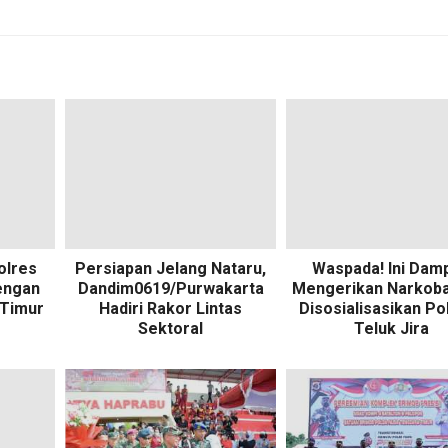
olres
Persiapan Jelang Nataru,
Waspada! Ini Dam
engan
Dandim0619/Purwakarta
Mengerikan Narkoba
 Timur
Hadiri Rakor Lintas
Disosialisasikan Poli
Sektoral
Teluk Jira