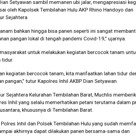
 Dian Setyawan sambil memanen ubi jalar, mengapresiasi keg
arsai oleh Kapolsek Tembilahan Hulu AKP Rhino Handoyo dan
r Sejahtera.
tanam bahkan hingga bisa panen seperti ini sangat memban
nan pangan lokal di tengah pandemi Covid-19,” ujarnya.
 masyarakat untuk melakukan kegiatan bercocok tanam untu
tidur.
ukan kegiatan bercocok tanam, kita manfaatkan lahan tidur de
 pangan,” tutur Kapolres Inhil AKBP Dian Setyawan.
r Sejahtera Kelurahan Tembilahan Barat, Muchlis memberi
lres Inhil yang selalu memerhatikan petani terutama dalam 
antara, khususnya di Tembilahan Barat.
Polres Inhil dan Polsek Tembilahan Hulu yang sudah memfas
 sampai akhirnya dapat dilakukan panen bersama-sama dan