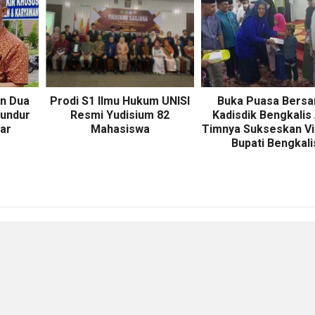
an Dua
Prodi S1 Ilmu Hukum UNISI
Buka Puasa Bersa
undur
Resmi Yudisium 82
Kadisdik Bengkalis
kar
Mahasiswa
Timnya Sukseskan Vis
Bupati Bengkali