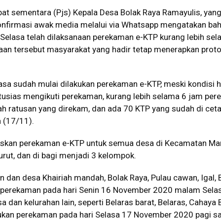
bat sementara (Pjs) Kepala Desa Bolak Raya Ramayulis, yang
ikonfirmasi awak media melalui via Whatsapp mengatakan ba
elasa telah dilaksanaan perekaman e-KTP kurang lebih sel
aan tersebut masyarakat yang hadir tetap menerapkan proto
asa sudah mulai dilakukan perekaman e-KTP, meski kondisi 
tusias mengikuti perekaman, kurang lebih selama 6 jam pe
ah ratusan yang direkam, dan ada 70 KTP yang sudah di ceta
a (17/11).
laskan perekaman e-KTP untuk semua desa di Kecamatan M
urut, dan di bagi menjadi 3 kelompok.
han dan desa Khairiah mandah, Bolak Raya, Pulau cawan, Igal, 
 perekaman pada hari Senin 16 November 2020 malam Selas
 dan kelurahan lain, seperti Belaras barat, Belaras, Cahaya 
lakukan perekaman pada hari Selasa 17 November 2020 pagi s