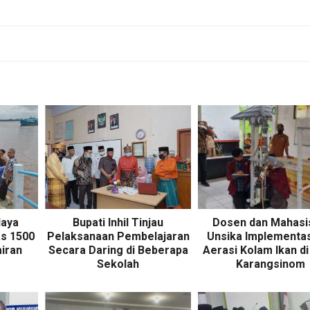
daya
Bupati Inhil Tinjau
Dosen dan Mahas
as 1500
Pelaksanaan Pembelajaran
Unsika Implementa
airan
Secara Daring di Beberapa
Aerasi Kolam Ikan d
Sekolah
Karangsinom