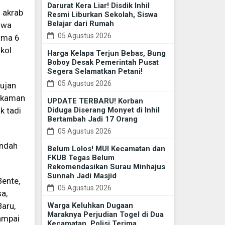
Darurat Kera Liar! Disdik Inhil
 akrab
Resmi Liburkan Sekolah, Siswa
Belajar dari Rumah
hwa
05 Agustus 2026
ama 6
kol
Harga Kelapa Terjun Bebas, Bung
Boboy Desak Pemerintah Pusat
Segera Selamatkan Petani!
05 Agustus 2026
hujan
rekaman
UPDATE TERBARU! Korban
Diduga Diserang Monyet di Inhil
k tadi
Bertambah Jadi 17 Orang
05 Agustus 2026
andah
Belum Lolos! MUI Kecamatan dan
FKUB Tegas Belum
Rekomendasikan Surau Minhajus
Sunnah Jadi Masjid
Bente,
05 Agustus 2026
a,
Warga Keluhkan Dugaan
Baru,
Maraknya Perjudian Togel di Dua
ampai
Kecamatan, Polisi Terima