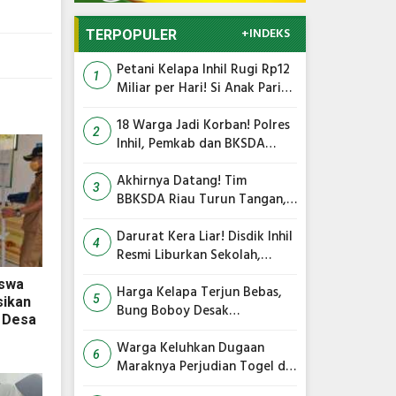
+INDEKS
TERPOPULER
Petani Kelapa Inhil Rugi Rp12
1
Miliar per Hari! Si Anak Parit
Bongkar Penyebab Harga
Terus Anjlok
18 Warga Jadi Korban! Polres
2
Inhil, Pemkab dan BKSDA
Bersatu Kejar Kera Liar
Peneror Tembilahan
Akhirnya Datang! Tim
3
BBKSDA Riau Turun Tangan,
Teror Monyet Liar di Inhil
Siap Diakhiri
Darurat Kera Liar! Disdik Inhil
4
Resmi Liburkan Sekolah,
Siswa Belajar dari Rumah
iswa
Harga Kelapa Terjun Bebas,
5
sikan
Bung Boboy Desak
i Desa
Pemerintah Pusat Segera
Selamatkan Petani!
Warga Keluhkan Dugaan
6
Maraknya Perjudian Togel di
Dua Kecamatan, Polisi Terima