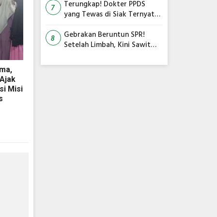
Informasi
Terungkap! Dokter PPDS
7
yang Tewas di Siak Ternyata
Bunuh Diri, Polisi Beberkan
Penyebabnya
Gebrakan Beruntun SPR!
8
Setelah Limbah, Kini Sawit
dan Pangan Jadi Mesin Baru
PAD Riau
ma,
 Ajak
i Misi
s