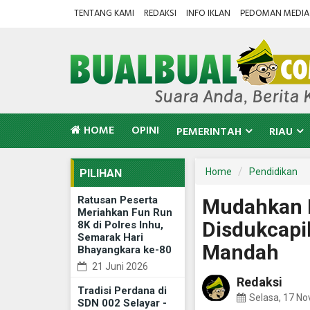
TENTANG KAMI
REDAKSI
INFO IKLAN
PEDOMAN MEDIA 
HOME
OPINI
PEMERINTAH
RIAU
Home
Pendidikan
PILIHAN
Ratusan Peserta
Mudahkan P
Meriahkan Fun Run
Disdukcapil
8K di Polres Inhu,
Semarak Hari
Mandah
Bhayangkara ke-80
21 Juni 2026
Redaksi
Tradisi Perdana di
Selasa, 17 N
SDN 002 Selayar -