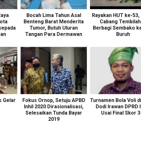
Raya
Bocah Lima Tahun Asal
Rayakan HUT ke-53,
ota
Benteng Barat Menderita
Cabang Tembilah
kepada
Tumor, Butuh Uluran
Berbagi Sembako k
ran
Tangan Para Dermawan
Buruh
 Gelar
Fokus Ornop, Setuju APBD
Turnamen Bola Voli d
Inhil 2020 Dirasionalisasi,
Dodi Irawan DPRD I
Selesaikan Tunda Bayar
Usai Final Skor 3
2019