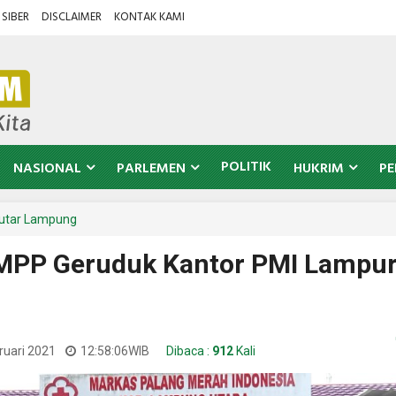
SIBER
DISCLAIMER
KONTAK KAMI
POLITIK
NASIONAL
PARLEMEN
HUKRIM
PE
utar Lampung
MPP Geruduk Kantor PMI Lampur
ruari 2021
12:58:06
WIB
Dibaca :
912
Kali