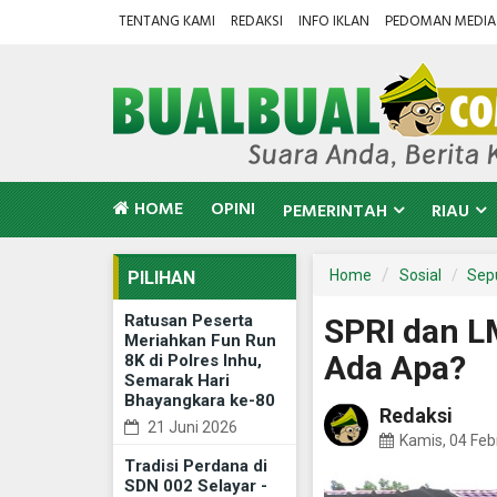
TENTANG KAMI
REDAKSI
INFO IKLAN
PEDOMAN MEDIA 
HOME
OPINI
PEMERINTAH
RIAU
Home
Sosial
Sep
PILIHAN
Ratusan Peserta
SPRI dan L
Meriahkan Fun Run
Ada Apa?
8K di Polres Inhu,
Semarak Hari
Bhayangkara ke-80
Redaksi
21 Juni 2026
Kamis, 04 Feb
Tradisi Perdana di
SDN 002 Selayar -