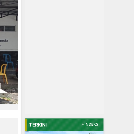
+INDEKS
TERKINI