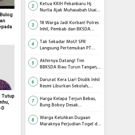
Terus Anjlok
Ketua KKIH Pekanbaru Hj.
2
Nurlia Ajak Muhasabah Usai
 Bulog
18 Warga Jadi Korban
an
Serangan Monyet di
18 Warga Jadi Korban! Polres
3
epada
Tembilahan
Inhil, Pemkab dan BKSDA
Bersatu Kejar Kera Liar
Peneror Tembilahan
Tak Sekadar MoU! SPR
4
Langsung Pertemukan PT
TMC dengan RS Awal Bros
dan Ibnu Sina Bahas Kerja
Akhirnya Datang! Tim
5
Sama Pengelolaan Limbah
BBKSDA Riau Turun Tangan,
Teror Monyet Liar di Inhil
Siap Diakhiri
Darurat Kera Liar! Disdik Inhil
6
Resmi Liburkan Sekolah,
Siswa Belajar dari Rumah
i Tutup
Harga Kelapa Terjun Bebas,
7
nhu,
Bung Boboy Desak
-0
Pemerintah Pusat Segera
Selamatkan Petani!
Warga Keluhkan Dugaan
8
Maraknya Perjudian Togel di
Dua Kecamatan, Polisi Terima