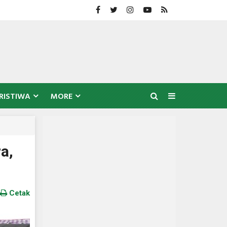
RISTIWA
MORE
a,
Cetak