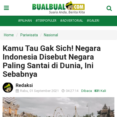
#PILIHAN
#TERPOPULER
#ADVERTORIAL
#GALERI
Home
Pariwisata
Nasional
Kamu Tau Gak Sich! Negara
Indonesia Disebut Negara
Paling Santai di Dunia, Ini
Sebabnya
Redaksi
Rabu, 01 September 2021
04:27:14
Dibaca :
831
Kali