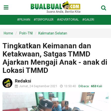
#PILIHAN
#TERPOPULER
#ADVERTORIAL
#GALERI
Home
Polri-TNI
Kalimatan Selatan
Tingkatkan Keimanan dan
Ketakwaan, Satgas TMMD
Ajarkan Mengaji Anak - anak di
Lokasi TMMD
Redaksi
Jumat, 24 September 2021
13:50:40
Dibaca :
653
Kali