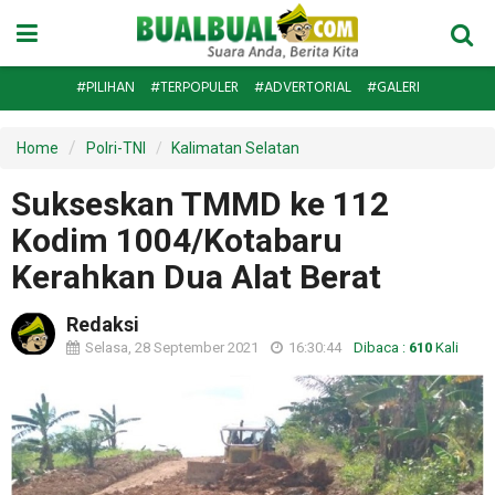
#PILIHAN
#TERPOPULER
#ADVERTORIAL
#GALERI
Home
Polri-TNI
Kalimatan Selatan
Sukseskan TMMD ke 112
Kodim 1004/Kotabaru
Kerahkan Dua Alat Berat
Redaksi
Selasa, 28 September 2021
16:30:44
Dibaca :
610
Kali