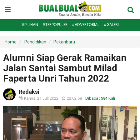
#PILIHAN
#TERPOPULER
#ADVERTORIAL
#GALERI
Home
Pendidikan
Pekanbaru
Alumni Siap Gerak Ramaikan
Jalan Santai Sambut Milad
Faperta Unri Tahun 2022
Redaksi
Kamis, 21 Juli 2022
22:02:58
Dibaca :
584
Kali