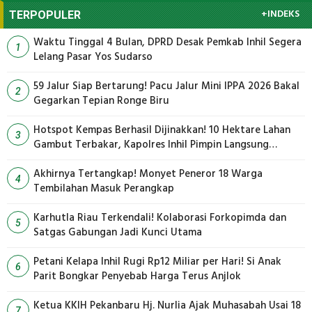
+INDEKS
TERPOPULER
Waktu Tinggal 4 Bulan, DPRD Desak Pemkab Inhil Segera
1
Lelang Pasar Yos Sudarso
59 Jalur Siap Bertarung! Pacu Jalur Mini IPPA 2026 Bakal
2
Gegarkan Tepian Ronge Biru
Hotspot Kempas Berhasil Dijinakkan! 10 Hektare Lahan
3
Gambut Terbakar, Kapolres Inhil Pimpin Langsung
Pemadaman
Akhirnya Tertangkap! Monyet Peneror 18 Warga
4
Tembilahan Masuk Perangkap
Karhutla Riau Terkendali! Kolaborasi Forkopimda dan
5
Satgas Gabungan Jadi Kunci Utama
Petani Kelapa Inhil Rugi Rp12 Miliar per Hari! Si Anak
6
Parit Bongkar Penyebab Harga Terus Anjlok
Ketua KKIH Pekanbaru Hj. Nurlia Ajak Muhasabah Usai 18
7