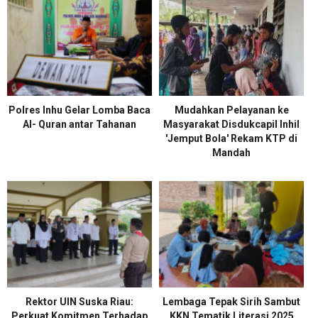
Polres Inhu Gelar Lomba Baca
Mudahkan Pelayanan ke
Al- Quran antar Tahanan
Masyarakat Disdukcapil Inhil
'Jemput Bola' Rekam KTP di
Mandah
Rektor UIN Suska Riau:
Lembaga Tepak Sirih Sambut
Perkuat Komitmen Terhadap
KKN Tematik Literasi 2025