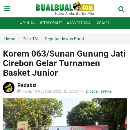
#PILIHAN
#TERPOPULER
#ADVERTORIAL
#GALERI
Home
Polri-TNI
Seputar Jawab Barat
Korem 063/Sunan Gunung Jati
Cirebon Gelar Turnamen
Basket Junior
Redaksi
Rabu, 10 Agustus 2022
22:35:44
Dibaca :
889
Kali