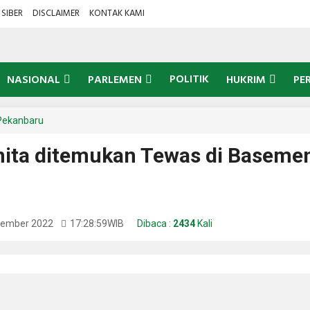
SIBER
DISCLAIMER
KONTAK KAMI
POLITIK
NASIONAL
PARLEMEN
HUKRIM
PE
Pekanbaru
ita ditemukan Tewas di Baseme
tember 2022
17:28:59
WIB
Dibaca :
2434
Kali