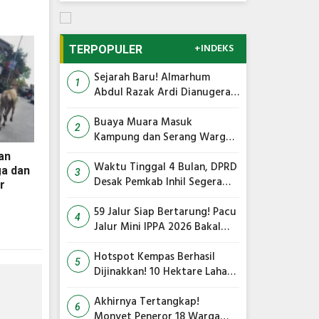
+INDEKS
TERPOPULER
Sejarah Baru! Almarhum
1
Abdul Razak Ardi Dianugerahi
Gelar Tokoh Pejuang Daerah
Provinsi Riau
Buaya Muara Masuk
2
Kampung dan Serang Warga,
Ini Imbauan Damkar
an
Waktu Tinggal 4 Bulan, DPRD
ga dan
3
Desak Pemkab Inhil Segera
r
Lelang Pasar Yos Sudarso
59 Jalur Siap Bertarung! Pacu
4
Jalur Mini IPPA 2026 Bakal
Gegarkan Tepian Ronge Biru
Hotspot Kempas Berhasil
5
Dijinakkan! 10 Hektare Lahan
Gambut Terbakar, Kapolres
Inhil Pimpin Langsung
Akhirnya Tertangkap!
6
Pemadaman
Monyet Peneror 18 Warga