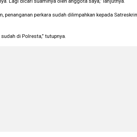
nya. Lagi dicari suaminya oleh anggota saya,” lanjutnya.
, penanganan perkara sudah dilimpahkan kepada Satreskri
 sudah di Polresta,” tutupnya.