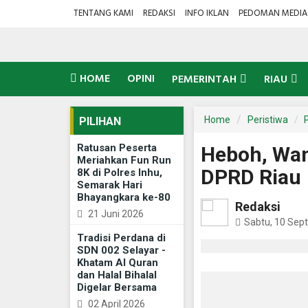
TENTANG KAMI
REDAKSI
INFO IKLAN
PEDOMAN MEDIA 
HOME
OPINI
PEMERINTAH
RIAU
Home
Peristiwa
PILIHAN
Ratusan Peserta
Heboh, Wan
Meriahkan Fun Run
DPRD Riau
8K di Polres Inhu,
Semarak Hari
Bhayangkara ke-80
Redaksi
21 Juni 2026
Sabtu, 10 Sep
Tradisi Perdana di
SDN 002 Selayar -
Khatam Al Quran
dan Halal Bihalal
Digelar Bersama
02 April 2026