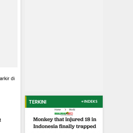
rkir di
+INDEKS
TERKINI
t