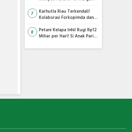
Tembilahan Masuk Perangkap
Karhutla Riau Terkendali!
7
Kolaborasi Forkopimda dan
Satgas Gabungan Jadi Kunci
Utama
Petani Kelapa Inhil Rugi Rp12
8
Miliar per Hari! Si Anak Parit
Bongkar Penyebab Harga
Terus Anjlok