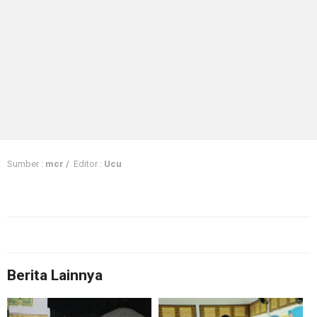
Sumber :
mcr /
Editor :
Ucu
Berita Lainnya