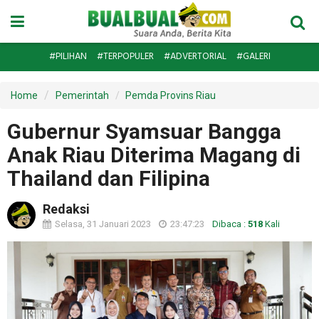
#PILIHAN
#TERPOPULER
#ADVERTORIAL
#GALERI
Home
Pemerintah
Pemda Provins Riau
Gubernur Syamsuar Bangga
Anak Riau Diterima Magang di
Thailand dan Filipina
Redaksi
Selasa, 31 Januari 2023
23:47:23
Dibaca :
518
Kali