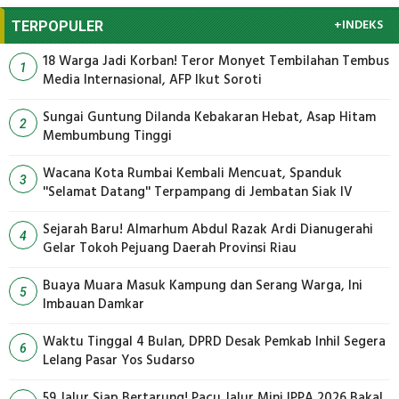
+INDEKS
TERPOPULER
18 Warga Jadi Korban! Teror Monyet Tembilahan Tembus
1
Media Internasional, AFP Ikut Soroti
Sungai Guntung Dilanda Kebakaran Hebat, Asap Hitam
2
Membumbung Tinggi
Wacana Kota Rumbai Kembali Mencuat, Spanduk
3
''Selamat Datang'' Terpampang di Jembatan Siak IV
Sejarah Baru! Almarhum Abdul Razak Ardi Dianugerahi
4
Gelar Tokoh Pejuang Daerah Provinsi Riau
Buaya Muara Masuk Kampung dan Serang Warga, Ini
5
Imbauan Damkar
Waktu Tinggal 4 Bulan, DPRD Desak Pemkab Inhil Segera
6
Lelang Pasar Yos Sudarso
59 Jalur Siap Bertarung! Pacu Jalur Mini IPPA 2026 Bakal