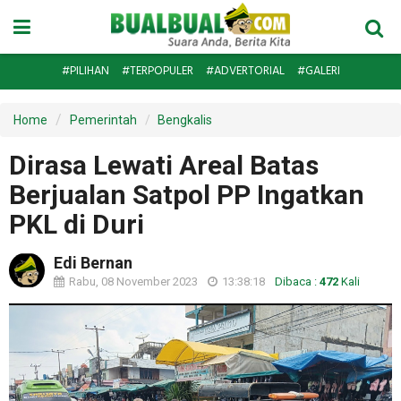
#PILIHAN
#TERPOPULER
#ADVERTORIAL
#GALERI
Home
Pemerintah
Bengkalis
Dirasa Lewati Areal Batas
Berjualan Satpol PP Ingatkan
PKL di Duri
Edi Bernan
Rabu, 08 November 2023
13:38:18
Dibaca :
472
Kali