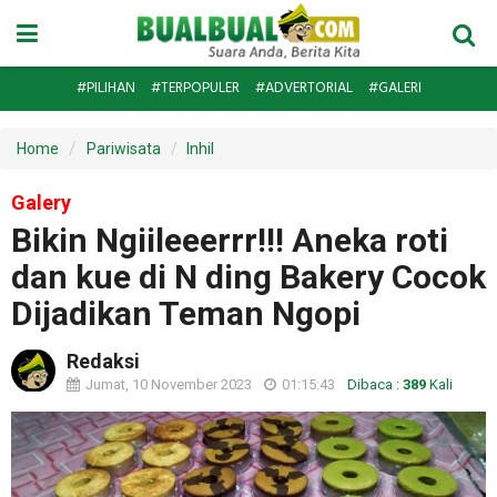
#PILIHAN
#TERPOPULER
#ADVERTORIAL
#GALERI
Home
Pariwisata
Inhil
Galery
Bikin Ngiileeerrr!!! Aneka roti
dan kue di N ding Bakery Cocok
Dijadikan Teman Ngopi
Redaksi
Jumat, 10 November 2023
01:15:43
Dibaca :
389
Kali