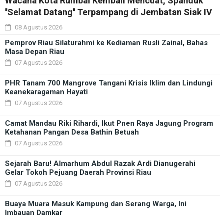
Wacana Kota Rumbai Kembali Mencuat, Spanduk
''Selamat Datang'' Terpampang di Jembatan Siak IV
08 Agustus 2026
Pemprov Riau Silaturahmi ke Kediaman Rusli Zainal, Bahas
Masa Depan Riau
07 Agustus 2026
PHR Tanam 700 Mangrove Tangani Krisis Iklim dan Lindungi
Keanekaragaman Hayati
07 Agustus 2026
Camat Mandau Riki Rihardi, Ikut Pnen Raya Jagung Program
Ketahanan Pangan Desa Bathin Betuah
07 Agustus 2026
Sejarah Baru! Almarhum Abdul Razak Ardi Dianugerahi
Gelar Tokoh Pejuang Daerah Provinsi Riau
07 Agustus 2026
Buaya Muara Masuk Kampung dan Serang Warga, Ini
Imbauan Damkar