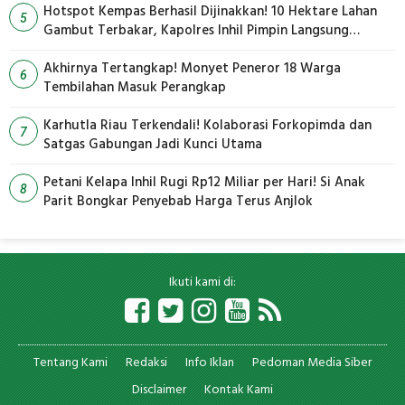
Hotspot Kempas Berhasil Dijinakkan! 10 Hektare Lahan
5
Gambut Terbakar, Kapolres Inhil Pimpin Langsung
Pemadaman
Akhirnya Tertangkap! Monyet Peneror 18 Warga
6
Tembilahan Masuk Perangkap
Karhutla Riau Terkendali! Kolaborasi Forkopimda dan
7
Satgas Gabungan Jadi Kunci Utama
Petani Kelapa Inhil Rugi Rp12 Miliar per Hari! Si Anak
8
Parit Bongkar Penyebab Harga Terus Anjlok
Ikuti kami di:
Tentang Kami
Redaksi
Info Iklan
Pedoman Media Siber
Disclaimer
Kontak Kami