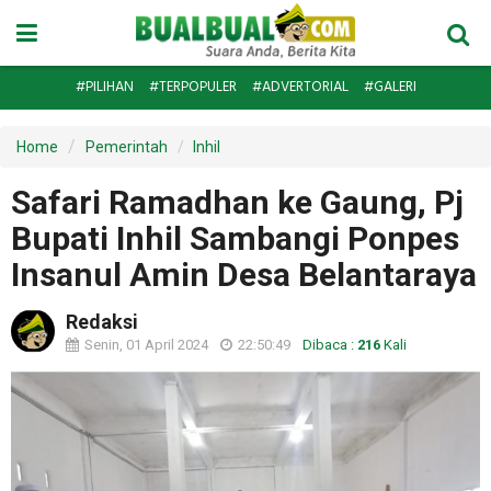
#PILIHAN
#TERPOPULER
#ADVERTORIAL
#GALERI
Home
Pemerintah
Inhil
Safari Ramadhan ke Gaung, Pj
Bupati Inhil Sambangi Ponpes
Insanul Amin Desa Belantaraya
Redaksi
Senin, 01 April 2024
22:50:49
Dibaca :
216
Kali