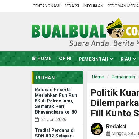
TENTANG KAMI
REDAKSI
INFO IKLAN
PEDOMAN MEDIA 
HOME
OPINI
PEMERINTAH
RIAU
Home
Pemerintah
PILIHAN
Ratusan Peserta
Politik Ku
Meriahkan Fun Run
Dilemparka
8K di Polres Inhu,
Semarak Hari
Fill Kunto 
Bhayangkara ke-80
21 Juni 2026
Redaksi
Tradisi Perdana di
Minggu, 28 Ju
SDN 002 Selayar -