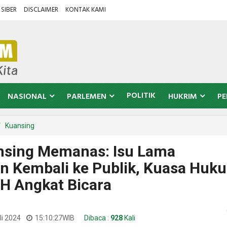
SIBER
DISCLAIMER
KONTAK KAMI
POLITIK
NASIONAL
PARLEMEN
HUKRIM
PE
Kuansing
ansing Memanas: Isu Lama
n Kembali ke Publik, Kuasa Huk
SH Angkat Bicara
li 2024
15:10:27
WIB
Dibaca :
928
Kali