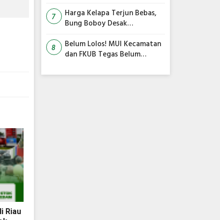
Siswa Belajar dari Rumah
Harga Kelapa Terjun Bebas,
7
Bung Boboy Desak
Pemerintah Pusat Segera
Selamatkan Petani!
Belum Lolos! MUI Kecamatan
8
dan FKUB Tegas Belum
Rekomendasikan Surau
Minhajus Sunnah Jadi Masjid
i Riau