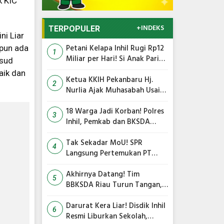
k KIC
+INDEKS
TERPOPULER
ni Liar
Petani Kelapa Inhil Rugi Rp12
upun ada
1
Miliar per Hari! Si Anak Parit
ksud
Bongkar Penyebab Harga
aik dan
Terus Anjlok
Ketua KKIH Pekanbaru Hj.
2
Nurlia Ajak Muhasabah Usai
18 Warga Jadi Korban
Serangan Monyet di
18 Warga Jadi Korban! Polres
3
Tembilahan
Inhil, Pemkab dan BKSDA
Bersatu Kejar Kera Liar
Peneror Tembilahan
Tak Sekadar MoU! SPR
4
Langsung Pertemukan PT
TMC dengan RS Awal Bros
dan Ibnu Sina Bahas Kerja
Akhirnya Datang! Tim
5
Sama Pengelolaan Limbah
BBKSDA Riau Turun Tangan,
Teror Monyet Liar di Inhil
Siap Diakhiri
Darurat Kera Liar! Disdik Inhil
6
Resmi Liburkan Sekolah,