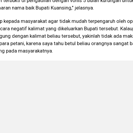
h terbukti di pengadilan dengan vonis 5 bulan kurungan untu
ran nama baik Bupati Kuansing," jelasnya.
ap kepada masyarakat agar tidak mudah terpengaruh oleh opi
ara negatif kalimat yang dikeluarkan Bupati tersebut. Kala
ung dengan kalimat beliau tersebut, yakinlah tidak ada ma
ara petani, karena saya tahu betul beliau orangnya sangat b
ang pada masyarakatnya.