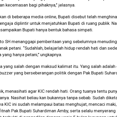
n kecemasan bagi pihaknya," jelasnya.
akan di beberapa media online, Bupati disebut telah menghina
sengaja diplintir untuk menjatuhkan Bupati di ruang publik. N
isampaikan Bupati hanya bentuk bahasa simpati.
nto SH menanggapi pemberitaan yang sebelumnya menuding
ak petani. “Sudahlah, belajarlah hidup rendah hati dan sed
 yang hanya petani," ungkapnya.
a yang salah dengan maksud kalimat itu. Yang salah adalah
a buzzer yang berseberangan politik dengan Pak Bupati Suha
aik, menasihati agar KIC rendah hati. Orang tuanya tentu pun
nya. Nasihat beliau kan bukannya tanpa sebab. Sudah diket
 KIC ini sudah melampaui batas menghujat, mencaci maki,
tnah Pak Bupati Suhardiman Amby, serta selalu menyerang 