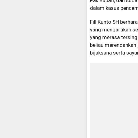
Pak Bupati, dan suda
dalam kasus pencema
Fill Kunto SH berhar
yang mengartikan sec
yang merasa tersingg
beliau merendahkan p
bijaksana serta say