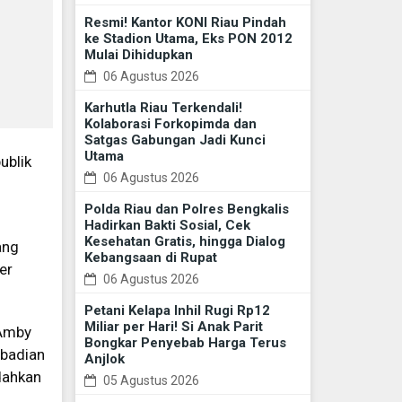
Resmi! Kantor KONI Riau Pindah
ke Stadion Utama, Eks PON 2012
Mulai Dihidupkan
06 Agustus 2026
Karhutla Riau Terkendali!
Kolaborasi Forkopimda dan
Satgas Gabungan Jadi Kunci
Utama
ublik
06 Agustus 2026
Polda Riau dan Polres Bengkalis
Hadirkan Bakti Sosial, Cek
Kesehatan Gratis, hingga Dialog
ang
Kebangsaan di Rupat
er
06 Agustus 2026
Petani Kelapa Inhil Rugi Rp12
Miliar per Hari! Si Anak Parit
 Amby
Bongkar Penyebab Harga Terus
ibadian
Anjlok
dahkan
05 Agustus 2026