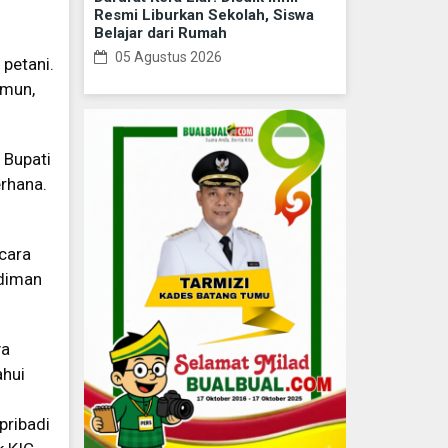
Resmi Liburkan Sekolah, Siswa
Belajar dari Rumah
05 Agustus 2026
 petani.
amun,
 Bupati
erhana.
 cara
rdiman
ya
ahui
pribadi