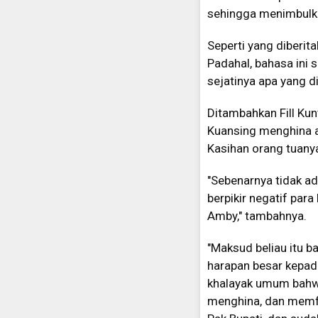
sehingga menimbulka
Seperti yang diberit
Padahal, bahasa ini 
sejatinya apa yang d
Ditambahkan Fill Ku
Kuansing menghina an
Kasihan orang tuanya
"Sebenarnya tidak ad
berpikir negatif par
Amby," tambahnya.
"Maksud beliau itu b
harapan besar kepada
khalayak umum bahwa
menghina, dan memfi