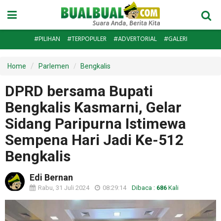
#PILIHAN
#TERPOPULER
#ADVERTORIAL
#GALERI
Home
Parlemen
Bengkalis
DPRD bersama Bupati
Bengkalis Kasmarni, Gelar
Sidang Paripurna Istimewa
Sempena Hari Jadi Ke-512
Bengkalis
Edi Bernan
Rabu, 31 Juli 2024
08:29:14
Dibaca :
686
Kali