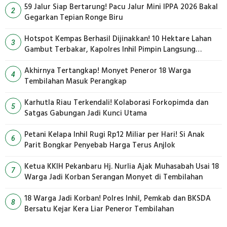
59 Jalur Siap Bertarung! Pacu Jalur Mini IPPA 2026 Bakal
2
Gegarkan Tepian Ronge Biru
Hotspot Kempas Berhasil Dijinakkan! 10 Hektare Lahan
3
Gambut Terbakar, Kapolres Inhil Pimpin Langsung
Pemadaman
Akhirnya Tertangkap! Monyet Peneror 18 Warga
4
Tembilahan Masuk Perangkap
Karhutla Riau Terkendali! Kolaborasi Forkopimda dan
5
Satgas Gabungan Jadi Kunci Utama
Petani Kelapa Inhil Rugi Rp12 Miliar per Hari! Si Anak
6
Parit Bongkar Penyebab Harga Terus Anjlok
Ketua KKIH Pekanbaru Hj. Nurlia Ajak Muhasabah Usai 18
7
Warga Jadi Korban Serangan Monyet di Tembilahan
18 Warga Jadi Korban! Polres Inhil, Pemkab dan BKSDA
8
Bersatu Kejar Kera Liar Peneror Tembilahan