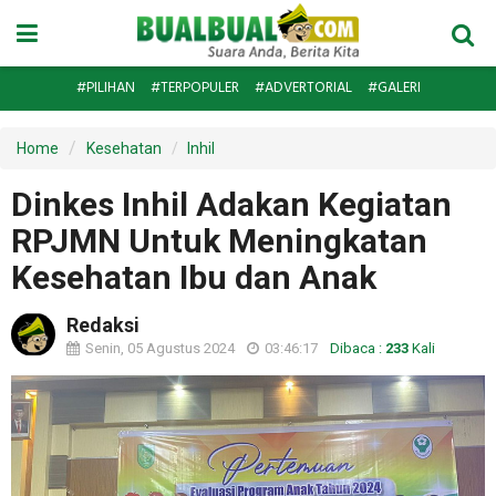
#PILIHAN
#TERPOPULER
#ADVERTORIAL
#GALERI
Home
Kesehatan
Inhil
Dinkes Inhil Adakan Kegiatan
RPJMN Untuk Meningkatan
Kesehatan Ibu dan Anak
Redaksi
Senin, 05 Agustus 2024
03:46:17
Dibaca :
233
Kali