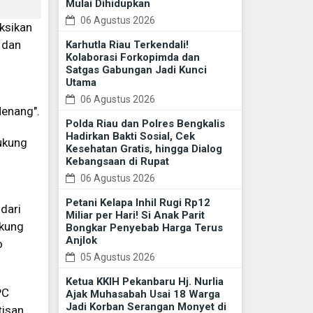
Mulai Dihidupkan
06 Agustus 2026
ksikan
 dan
Karhutla Riau Terkendali!
Kolaborasi Forkopimda dan
Satgas Gabungan Jadi Kunci
Utama
06 Agustus 2026
Menang".
Polda Riau dan Polres Bengkalis
Hadirkan Bakti Sosial, Cek
dukung
Kesehatan Gratis, hingga Dialog
Kebangsaan di Rupat
06 Agustus 2026
Petani Kelapa Inhil Rugi Rp12
dari
Miliar per Hari! Si Anak Parit
ukung
Bongkar Penyebab Harga Terus
Anjlok
o
05 Agustus 2026
Ketua KKIH Pekanbaru Hj. Nurlia
PC
Ajak Muhasabah Usai 18 Warga
Jadi Korban Serangan Monyet di
tisan