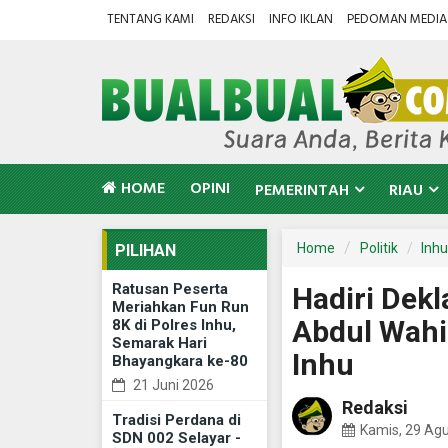
TENTANG KAMI
REDAKSI
INFO IKLAN
PEDOMAN MEDIA 
HOME
OPINI
PEMERINTAH
RIAU
Home
Politik
Inhu
PILIHAN
Ratusan Peserta
Hadiri Dekl
Meriahkan Fun Run
Abdul Wahi
8K di Polres Inhu,
Semarak Hari
Inhu
Bhayangkara ke-80
21 Juni 2026
Redaksi
Tradisi Perdana di
Kamis, 29 Ag
SDN 002 Selayar -