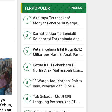
+INDEKS
TERPOPULER
Akhirnya Tertangkap!
1
Monyet Peneror 18 Warga
Tembilahan Masuk Perangkap
Karhutla Riau Terkendali!
2
Kolaborasi Forkopimda dan
Satgas Gabungan Jadi Kunci
Utama
Petani Kelapa Inhil Rugi Rp12
3
Miliar per Hari! Si Anak Parit
Bongkar Penyebab Harga
Terus Anjlok
Ketua KKIH Pekanbaru Hj.
4
Nurlia Ajak Muhasabah Usai
18 Warga Jadi Korban
Serangan Monyet di
18 Warga Jadi Korban! Polres
5
Tembilahan
Inhil, Pemkab dan BKSDA
Bersatu Kejar Kera Liar
Peneror Tembilahan
Tak Sekadar MoU! SPR
6
aya
Langsung Pertemukan PT
Kebun,
TMC dengan RS Awal Bros
erikan