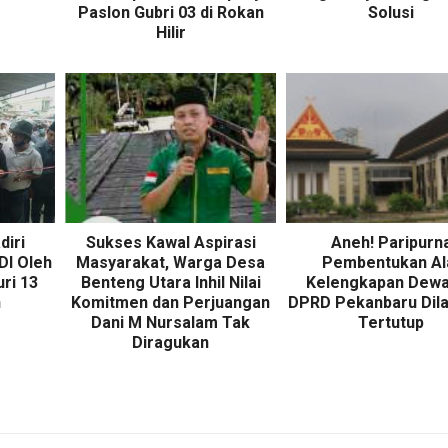
Paslon Gubri 03 di Rokan
Solusi
Hilir
diri
Sukses Kawal Aspirasi
Aneh! Paripurn
DI Oleh
Masyarakat, Warga Desa
Pembentukan Al
uri 13
Benteng Utara Inhil Nilai
Kelengkapan Dewa
n
Komitmen dan Perjuangan
DPRD Pekanbaru Dil
Dani M Nursalam Tak
Tertutup
Diragukan