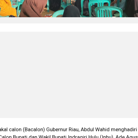
akal calon (Bacalon) Gubernur Riau, Abdul Wahid menghadiri
alon Bupati dan Wakil Bupati Indragiri Hulu (Inhu), Ade Agus