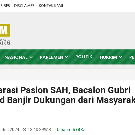
SIBER
DISCLAIMER
KONTAK KAMI
POLITIK
NASIONAL
PARLEMEN
HUKRIM
PE
arasi Paslon SAH, Bacalon Gubri
d Banjir Dukungan dari Masyara
ustus 2024
18:40:39
WIB
Dibaca :
578
Kali