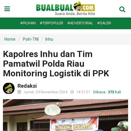
#PILIHAN
#TERPOPULER
#ADVERTORIAL
#GALERI
Home
Polri-TNI
Inhu
Kapolres Inhu dan Tim
Pamatwil Polda Riau
Monitoring Logistik di PPK
Redaksi
Jumat, 29 November 2024
14:51:27
Dibaca :
372
Kali