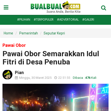
#PILIHAN
#TERPOPULER
#ADVERTORIAL
#GALERI
Home
Pemerintah
Seputar Kepri
Pawai Obor
Pawai Obor Semarakkan Idul
Fitri di Desa Penuba
Pian
Minggu, 30 Maret 2025
22:51:55
Dibaca :
476
Kali