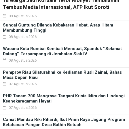
18 Warga Jadi Korban! Teror Monyet Tembilahan
Tembus Media Internasional, AFP Ikut Soroti
08 Agustus 2026
Sungai Guntung Dilanda Kebakaran Hebat, Asap Hitam
Membumbung Tinggi
08 Agustus 2026
Wacana Kota Rumbai Kembali Mencuat, Spanduk ''Selamat
Datang'' Terpampang di Jembatan Siak IV
08 Agustus 2026
Pemprov Riau Silaturahmi ke Kediaman Rusli Zainal, Bahas
Masa Depan Riau
07 Agustus 2026
PHR Tanam 700 Mangrove Tangani Krisis Iklim dan Lindungi
Keanekaragaman Hayati
07 Agustus 2026
Camat Mandau Riki Rihardi, Ikut Pnen Raya Jagung Program
Ketahanan Pangan Desa Bathin Betuah