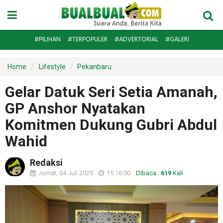
#PILIHAN
#TERPOPULER
#ADVERTORIAL
#GALERI
Home
Lifestyle
Pekanbaru
Gelar Datuk Seri Setia Amanah,
GP Anshor Nyatakan
Komitmen Dukung Gubri Abdul
Wahid
Redaksi
Jumat, 04 Juli 2025
15:16:00
Dibaca :
619
Kali