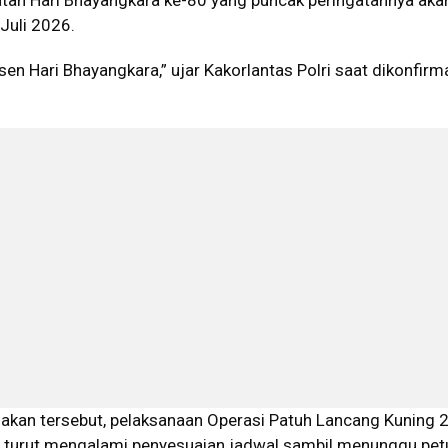
atan Hari Bhayangkara ke-80 yang puncak peringatannya aka
Juli 2026.
nsen Hari Bhayangkara,” ujar Kakorlantas Polri saat dikonfirma
jakan tersebut, pelaksanaan Operasi Patuh Lancang Kuning 
au turut mengalami penyesuaian jadwal sambil menunggu pet