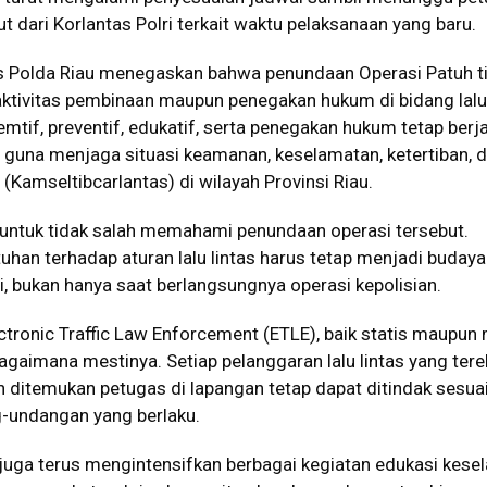
ut dari Korlantas Polri terkait waktu pelaksanaan yang baru.
tas Polda Riau menegaskan bahwa penundaan Operasi Patuh t
aktivitas pembinaan maupun penegakan hukum di bidang lalu 
emtif, preventif, edukatif, serta penegakan hukum tetap berj
 guna menjaga situasi keamanan, keselamatan, ketertiban, 
s (Kamseltibcarlantas) di wilayah Provinsi Riau.
untuk tidak salah memahami penundaan operasi tersebut.
han terhadap aturan lalu lintas harus tetap menjadi buday
i, bukan hanya saat berlangsungnya operasi kepolisian.
ectronic Traffic Law Enforcement (ETLE), baik statis maupun 
agaimana mestinya. Setiap pelanggaran lalu lintas yang ter
ditemukan petugas di lapangan tetap dapat ditindak sesua
-undangan yang berlaku.
 juga terus mengintensifkan berbagai kegiatan edukasi kes