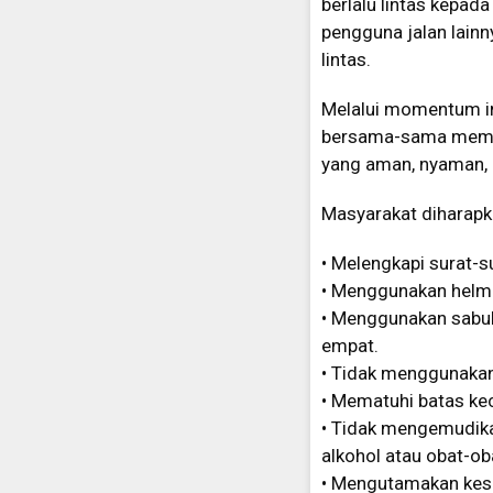
berlalu lintas kepad
pengguna jalan lain
lintas.
Melalui momentum in
bersama-sama memban
yang aman, nyaman, 
Masyarakat diharapka
• Melengkapi surat-s
• Menggunakan helm
• Menggunakan sabu
empat.
• Tidak menggunaka
• Mematuhi batas ke
• Tidak mengemudika
alkohol atau obat-ob
• Mengutamakan kese