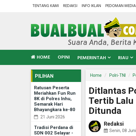
TENTANG KAMI
REDAKSI
INFO IKLAN
PEDOMAN MEDIA 
HOME
OPINI
PEMERINTAH
RIAU
Home
Polri-TNI
P
PILIHAN
Ratusan Peserta
Ditlantas P
Meriahkan Fun Run
Tertib Lalu
8K di Polres Inhu,
Semarak Hari
Ditunda
Bhayangkara ke-80
21 Juni 2026
Redaksi
Tradisi Perdana di
Senin, 08 Jun
SDN 002 Selayar -