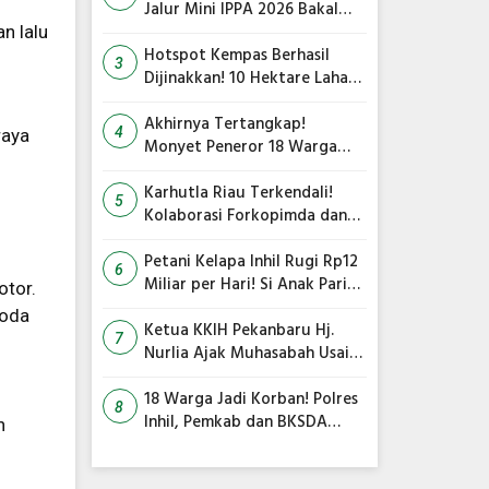
Jalur Mini IPPA 2026 Bakal
Gegarkan Tepian Ronge Biru
n lalu
Hotspot Kempas Berhasil
3
Dijinakkan! 10 Hektare Lahan
Gambut Terbakar, Kapolres
Inhil Pimpin Langsung
Akhirnya Tertangkap!
4
raya
Pemadaman
Monyet Peneror 18 Warga
Tembilahan Masuk Perangkap
Karhutla Riau Terkendali!
5
Kolaborasi Forkopimda dan
Satgas Gabungan Jadi Kunci
Utama
Petani Kelapa Inhil Rugi Rp12
6
Miliar per Hari! Si Anak Parit
tor.
Bongkar Penyebab Harga
roda
Terus Anjlok
Ketua KKIH Pekanbaru Hj.
7
Nurlia Ajak Muhasabah Usai
18 Warga Jadi Korban
Serangan Monyet di
18 Warga Jadi Korban! Polres
8
Tembilahan
Inhil, Pemkab dan BKSDA
h
Bersatu Kejar Kera Liar
Peneror Tembilahan