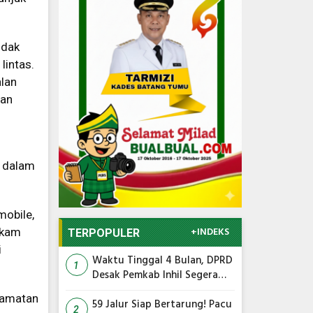
idak
lintas.
alan
dan
a dalam
mobile,
+INDEKS
ekam
TERPOPULER
i
Waktu Tinggal 4 Bulan, DPRD
1
Desak Pemkab Inhil Segera
Lelang Pasar Yos Sudarso
elamatan
59 Jalur Siap Bertarung! Pacu
2