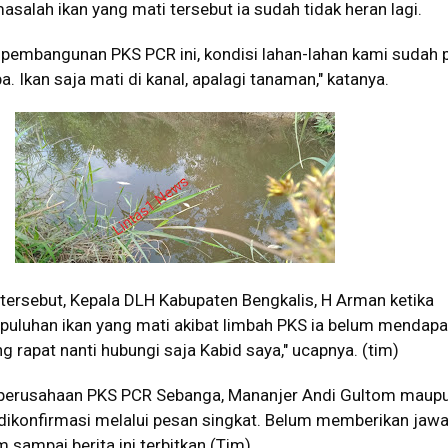
asalah ikan yang mati tersebut ia sudah tidak heran lagi.
 pembangunan PKS PCR ini, kondisi lahan-lahan kami sudah 
. Ikan saja mati di kanal, apalagi tanaman," katanya.
tersebut, Kepala DLH Kabupaten Bengkalis, H Arman ketika
 puluhan ikan yang mati akibat limbah PKS ia belum mendap
g rapat nanti hubungi saja Kabid saya," ucapnya. (tim)
k perusahaan PKS PCR Sebanga, Mananjer Andi Gultom maup
 dikonfirmasi melalui pesan singkat. Belum memberikan jaw
sampai berita ini terbitkan.(Tim)