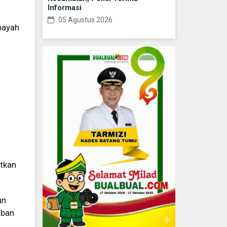
Informasi
05 Agustus 2026
payah
atkan
un
aban