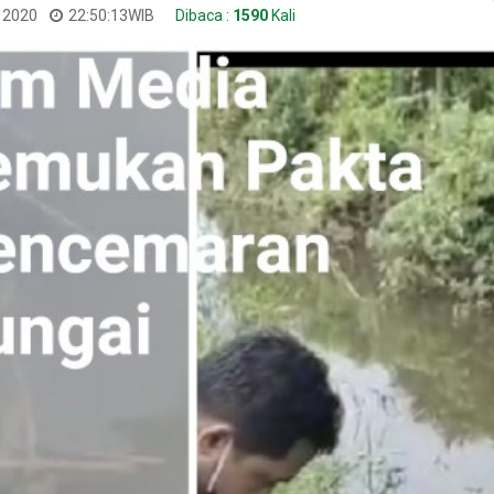
l 2020
22:50:13
WIB
Dibaca :
1590
Kali