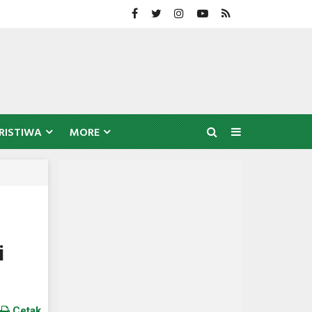
RISTIWA
MORE
i
Cetak