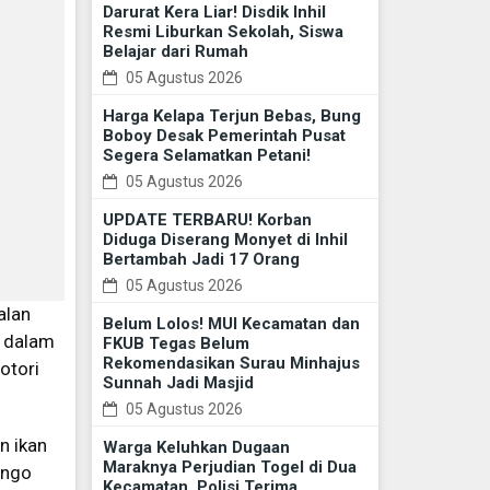
Darurat Kera Liar! Disdik Inhil
Resmi Liburkan Sekolah, Siswa
Belajar dari Rumah
05 Agustus 2026
Harga Kelapa Terjun Bebas, Bung
Boboy Desak Pemerintah Pusat
Segera Selamatkan Petani!
05 Agustus 2026
UPDATE TERBARU! Korban
Diduga Diserang Monyet di Inhil
Bertambah Jadi 17 Orang
05 Agustus 2026
alan
Belum Lolos! MUI Kecamatan dan
t dalam
FKUB Tegas Belum
Rekomendasikan Surau Minhajus
otori
Sunnah Jadi Masjid
05 Agustus 2026
n ikan
Warga Keluhkan Dugaan
Maraknya Perjudian Togel di Dua
ango
Kecamatan, Polisi Terima