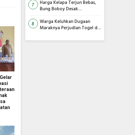
Harga Kelapa Terjun Bebas,
7
Bung Boboy Desak
Pemerintah Pusat Segera
Selamatkan Petani!
Warga Keluhkan Dugaan
8
Maraknya Perjudian Togel di
Dua Kecamatan, Polisi Terima
Informasi
Gelar
pasi
teraan
nak
esa
atan