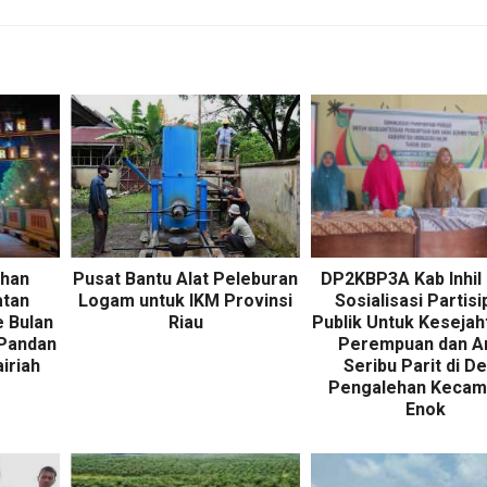
ahan
Pusat Bantu Alat Peleburan
DP2KBP3A Kab Inhil 
atan
Logam untuk IKM Provinsi
Sosialisasi Partisi
e Bulan
Riau
Publik Untuk Kesejah
Pandan
Perempuan dan A
iriah
Seribu Parit di D
Pengalehan Kecam
Enok