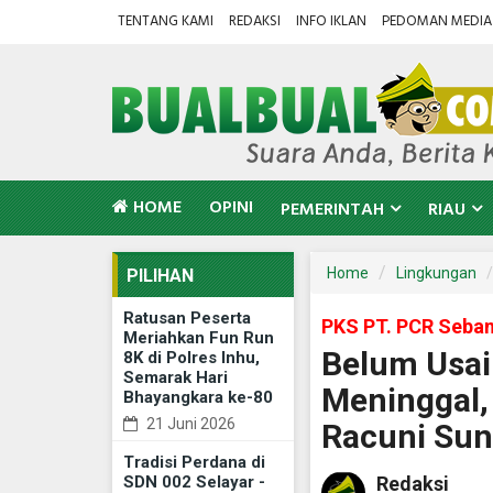
TENTANG KAMI
REDAKSI
INFO IKLAN
PEDOMAN MEDIA 
HOME
OPINI
PEMERINTAH
RIAU
Home
Lingkungan
PILIHAN
Ratusan Peserta
PKS PT. PCR Seba
Meriahkan Fun Run
Belum Usai
8K di Polres Inhu,
Semarak Hari
Meninggal,
Bhayangkara ke-80
21 Juni 2026
Racuni Sun
Tradisi Perdana di
SDN 002 Selayar -
Redaksi