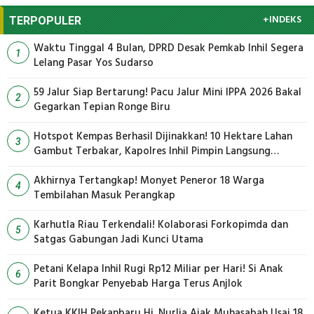
+INDEKS
TERPOPULER
Waktu Tinggal 4 Bulan, DPRD Desak Pemkab Inhil Segera
1
Lelang Pasar Yos Sudarso
59 Jalur Siap Bertarung! Pacu Jalur Mini IPPA 2026 Bakal
2
Gegarkan Tepian Ronge Biru
Hotspot Kempas Berhasil Dijinakkan! 10 Hektare Lahan
3
Gambut Terbakar, Kapolres Inhil Pimpin Langsung
Pemadaman
Akhirnya Tertangkap! Monyet Peneror 18 Warga
4
Tembilahan Masuk Perangkap
Karhutla Riau Terkendali! Kolaborasi Forkopimda dan
5
Satgas Gabungan Jadi Kunci Utama
Petani Kelapa Inhil Rugi Rp12 Miliar per Hari! Si Anak
6
Parit Bongkar Penyebab Harga Terus Anjlok
Ketua KKIH Pekanbaru Hj. Nurlia Ajak Muhasabah Usai 18