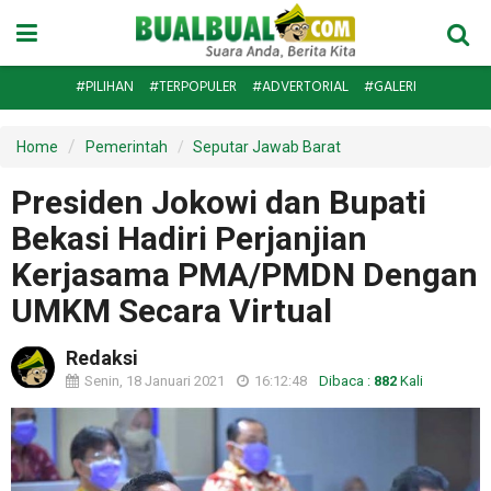
#PILIHAN
#TERPOPULER
#ADVERTORIAL
#GALERI
Home
Pemerintah
Seputar Jawab Barat
Presiden Jokowi dan Bupati
Bekasi Hadiri Perjanjian
Kerjasama PMA/PMDN Dengan
UMKM Secara Virtual
Redaksi
Senin, 18 Januari 2021
16:12:48
Dibaca :
882
Kali