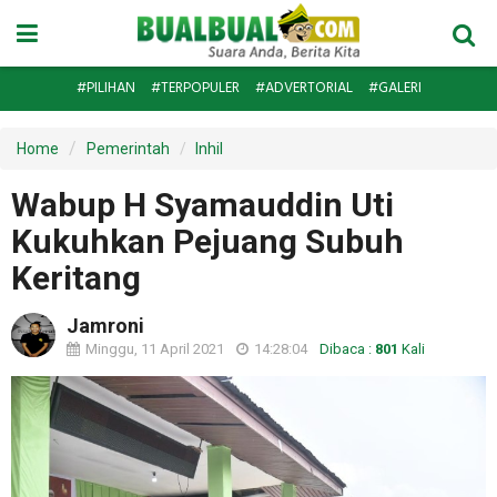
#PILIHAN
#TERPOPULER
#ADVERTORIAL
#GALERI
Home
Pemerintah
Inhil
Wabup H Syamauddin Uti
Kukuhkan Pejuang Subuh
Keritang
Jamroni
Minggu, 11 April 2021
14:28:04
Dibaca :
801
Kali