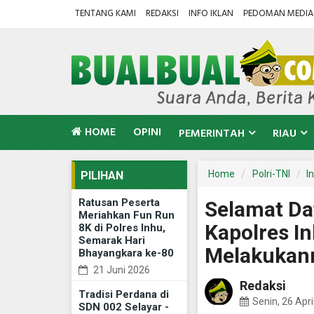
TENTANG KAMI
REDAKSI
INFO IKLAN
PEDOMAN MEDIA 
HOME
OPINI
PEMERINTAH
RIAU
Home
Polri-TNI
In
PILIHAN
Ratusan Peserta
Selamat Da
Meriahkan Fun Run
Kapolres I
8K di Polres Inhu,
Semarak Hari
Melakukan
Bhayangkara ke-80
21 Juni 2026
Redaksi
Tradisi Perdana di
Senin, 26 Apri
SDN 002 Selayar -