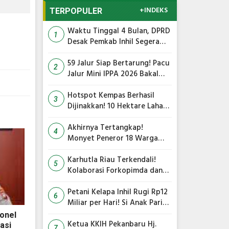
+INDEKS
TERPOPULER
Waktu Tinggal 4 Bulan, DPRD
1
Desak Pemkab Inhil Segera
Lelang Pasar Yos Sudarso
59 Jalur Siap Bertarung! Pacu
2
Jalur Mini IPPA 2026 Bakal
Gegarkan Tepian Ronge Biru
Hotspot Kempas Berhasil
3
Dijinakkan! 10 Hektare Lahan
Gambut Terbakar, Kapolres
Inhil Pimpin Langsung
Akhirnya Tertangkap!
4
Pemadaman
Monyet Peneror 18 Warga
Tembilahan Masuk Perangkap
Karhutla Riau Terkendali!
5
Kolaborasi Forkopimda dan
Satgas Gabungan Jadi Kunci
Utama
Petani Kelapa Inhil Rugi Rp12
6
Miliar per Hari! Si Anak Parit
Bongkar Penyebab Harga
onel
Terus Anjlok
Ketua KKIH Pekanbaru Hj.
asi
7