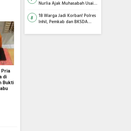
Nurlia Ajak Muhasabah Usai
18 Warga Jadi Korban
Serangan Monyet di
18 Warga Jadi Korban! Polres
8
Tembilahan
Inhil, Pemkab dan BKSDA
Bersatu Kejar Kera Liar
Peneror Tembilahan
 Pria
 di
 Bukti
habu