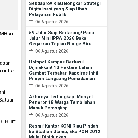
Sekdaprov Riau Bongkar Strategi
Digitalisasi yang Siap Ubah
Pelayanan Publik
06 Agustus 2026
59 Jalur Siap Bertarung! Pacu
K MHum
Jalur Mini IPPA 2026 Bakal
Gegarkan Tepian Ronge Biru
06 Agustus 2026
Hotspot Kempas Berhasil
wasan
Dijinakkan! 10 Hektare Lahan
 untuk
Gambut Terbakar, Kapolres Inhil
Pimpin Langsung Pemadaman
06 Agustus 2026
hil
Akhirnya Tertangkap! Monyet
 Satuan
Peneror 18 Warga Tembilahan
Masuk Perangkap
06 Agustus 2026
 Hilir,"
Resmi! Kantor KONI Riau Pindah
ke Stadion Utama, Eks PON 2012
Mulai Dihidupkan