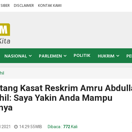
SIBER
DISCLAIMER
KONTAK KAMI
POLITIK
NASIONAL
PARLEMEN
HUKRIM
PE
hil
tang Kasat Reskrim Amru Abdull
nhil: Saya Yakin Anda Mampu
nya
l 2021
14:29:55
WIB
Dibaca :
772
Kali