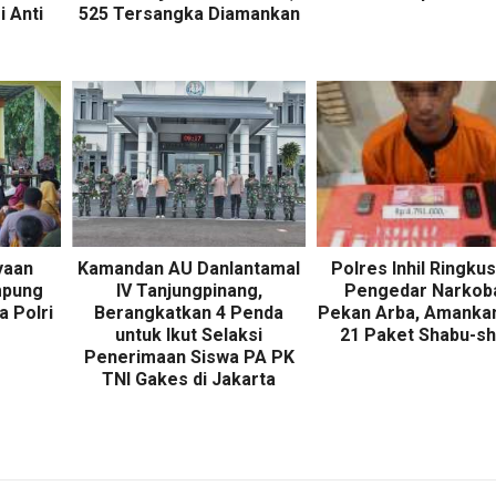
 Anti
525 Tersangka Diamankan
yaan
Kamandan AU Danlantamal
Polres Inhil Ringkus
mpung
IV Tanjungpinang,
Pengedar Narkoba
a Polri
Berangkatkan 4 Penda
Pekan Arba, Amankan
untuk Ikut Selaksi
21 Paket Shabu-s
Penerimaan Siswa PA PK
TNI Gakes di Jakarta