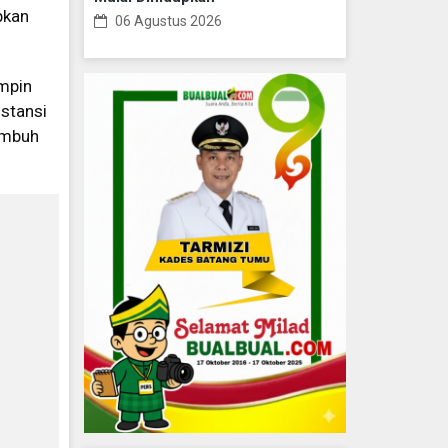
pkan
06 Agustus 2026
impin
stansi
tumbuh