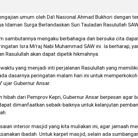
pengajian umum oleh Da'i Nasional Ahmad Bukhori dengan t
 Idaman Surga Berlandaskan Suri Tauladan Rasulullah SAW
m sambutannya mengaku berbahagia dan bersuka cita dapa
ingatan Isra Mi'raj Nabi Muhammad SAW ini. Ia berharap, ya
nan Rasulullah akan dapat dipetik hikmahnya.
a waktu yang menjadi inti perjalanan Rasulullah yang memiliki
pada dasarnya peringatan malam hari ini untuk memperkokoh
" ujar Gubernur Ansar.
 hibah dari Pemprov Kepri, Gubernur Ansar berpesan agar 
 dapat dimanfaatkan sebaik-baiknya untuk kelanjutan pemba
wah.
esaian interior masjid yang kita muliakan ini, agar jamaah m
anakan ibadah. Untuk karpet masjid, selain ada sumbanga