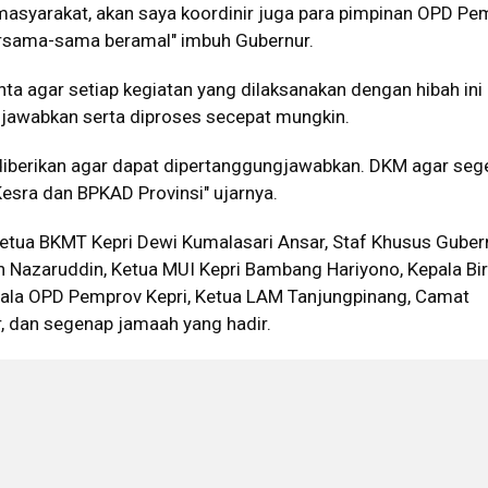
masyarakat, akan saya koordinir juga para pimpinan OPD Pe
ersama-sama beramal" imbuh Gubernur.
a agar setiap kegiatan yang dilaksanakan dengan hibah ini
jawabkan serta diproses secepat mungkin.
 diberikan agar dapat dipertanggungjawabkan. DKM agar seg
Kesra dan BPKAD Provinsi" ujarnya.
 Ketua BKMT Kepri Dewi Kumalasari Ansar, Staf Khusus Guber
n Nazaruddin, Ketua MUI Kepri Bambang Hariyono, Kepala Bi
epala OPD Pemprov Kepri, Ketua LAM Tanjungpinang, Camat
, dan segenap jamaah yang hadir.