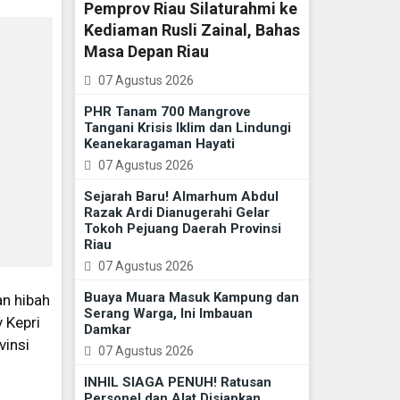
Pemprov Riau Silaturahmi ke
Kediaman Rusli Zainal, Bahas
Masa Depan Riau
07 Agustus 2026
PHR Tanam 700 Mangrove
Tangani Krisis Iklim dan Lindungi
Keanekaragaman Hayati
07 Agustus 2026
Sejarah Baru! Almarhum Abdul
Razak Ardi Dianugerahi Gelar
Tokoh Pejuang Daerah Provinsi
Riau
07 Agustus 2026
Buaya Muara Masuk Kampung dan
n hibah
Serang Warga, Ini Imbauan
 Kepri
Damkar
vinsi
07 Agustus 2026
INHIL SIAGA PENUH! Ratusan
Personel dan Alat Disiapkan