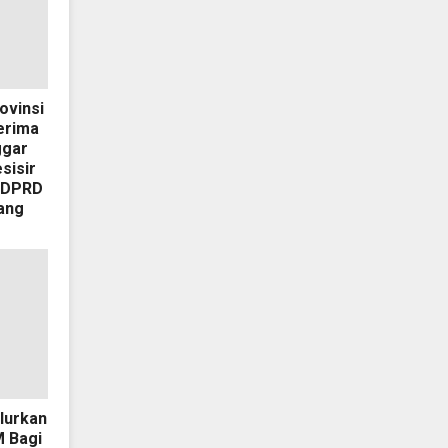
ovinsi
erima
ggar
sisir
 DPRD
ang
lurkan
 Bagi