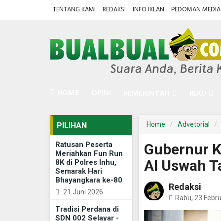
TENTANG KAMI
REDAKSI
INFO IKLAN
PEDOMAN MEDIA 
HOME
OPINI
PEMERINTAH
RIAU
Home
Advetorial
PILIHAN
Ratusan Peserta
Gubernur K
Meriahkan Fun Run
Al Uswah T
8K di Polres Inhu,
Semarak Hari
Bhayangkara ke-80
Redaksi
21 Juni 2026
Rabu, 23 Febru
Tradisi Perdana di
SDN 002 Selayar -