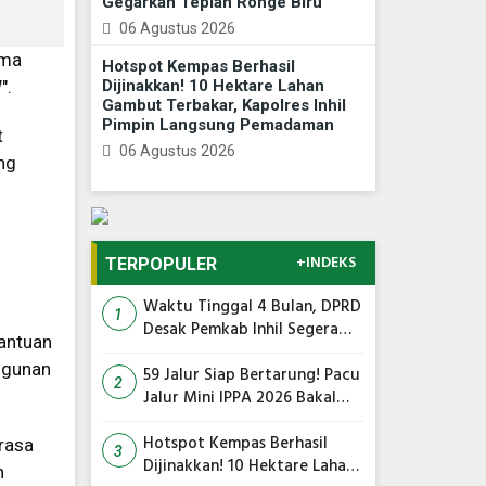
Gegarkan Tepian Ronge Biru
06 Agustus 2026
ema
Hotspot Kempas Berhasil
".
Dijinakkan! 10 Hektare Lahan
Gambut Terbakar, Kapolres Inhil
Pimpin Langsung Pemadaman
t
06 Agustus 2026
ng
+INDEKS
TERPOPULER
Waktu Tinggal 4 Bulan, DPRD
1
Desak Pemkab Inhil Segera
bantuan
Lelang Pasar Yos Sudarso
ngunan
59 Jalur Siap Bertarung! Pacu
2
Jalur Mini IPPA 2026 Bakal
Gegarkan Tepian Ronge Biru
Hotspot Kempas Berhasil
erasa
3
Dijinakkan! 10 Hektare Lahan
n