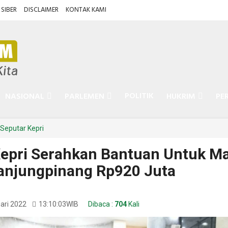
SIBER
DISCLAIMER
KONTAK KAMI
POLITIK
NASIONAL
PARLEMEN
HUKRIM
PE
Seputar Kepri
epri Serahkan Bantuan Untuk Ma
anjungpinang Rp920 Juta
ari 2022
13:10:03
WIB
Dibaca :
704
Kali