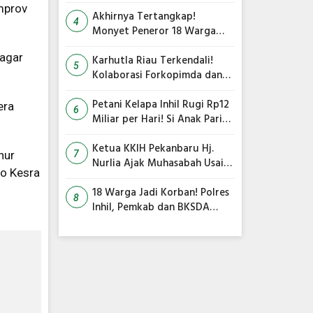
Gambut Terbakar, Kapolres
mprov
Inhil Pimpin Langsung
Akhirnya Tertangkap!
4
Pemadaman
Monyet Peneror 18 Warga
Tembilahan Masuk Perangkap
 agar
Karhutla Riau Terkendali!
5
Kolaborasi Forkopimda dan
Satgas Gabungan Jadi Kunci
Utama
Petani Kelapa Inhil Rugi Rp12
era
6
Miliar per Hari! Si Anak Parit
Bongkar Penyebab Harga
Terus Anjlok
Ketua KKIH Pekanbaru Hj.
nur
7
Nurlia Ajak Muhasabah Usai
ro Kesra
18 Warga Jadi Korban
Serangan Monyet di
18 Warga Jadi Korban! Polres
8
Tembilahan
Inhil, Pemkab dan BKSDA
Bersatu Kejar Kera Liar
Peneror Tembilahan