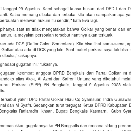
ai tanggal 29 Agustus. Kami sebagai kuasa hukum dari DPD I dan D
anti. Kalau memang dibuka dan terbuka, kita akan sampaikan apa ya
erbuatan melawan hukum itu sendiri," kata Eva lagi.
ihanya saat ini tidak mengatakan bahwa Golkar yang benar dan e
amun, ia meyakini persoalan tersebut nantinya akan terkuak.
9 kan ada DCS (Daftar Calon Sementara). Kita bisa lihat sama-sama, 
Golkar atau ada di DCS yang lain. Soal materi perkara saya tak bisa
 dibuka," cakapnya.
ghadapi gugatan ini," tukasnya.
 gugatan keempat anggota DPRD Bengkalis dari Partai Golkar ini d
ndoko alias Akok, Al Azmi dan Safroni Untung yang diketahui melal
suran Perkara (SIPP) PN Bengkalis, tanggal 9 Agustus 2023 stat
is.
l tersebut yakni DPD Partai Golkar Riau Cq Syamsuar, Indra Gunawa
rial dan M Syafri. Sedangkan turut tergugat Ketua DPRD Kabupaten 
ngkalis Rafiaradhi Ikhsan, Bupati Bengkalis Kasmarni, Gubri Sy
 memasukkan gugatannya ke PN Bengkalis dan rencana sidang perda