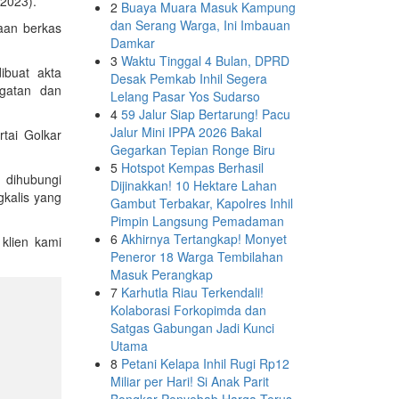
/2023).
2
Buaya Muara Masuk Kampung
dan Serang Warga, Ini Imbauan
aan berkas
Damkar
3
Waktu Tinggal 4 Bulan, DPRD
ibuat akta
Desak Pemkab Inhil Segera
ugatan dan
Lelang Pasar Yos Sudarso
4
59 Jalur Siap Bertarung! Pacu
Jalur Mini IPPA 2026 Bakal
tai Golkar
Gegarkan Tepian Ronge Biru
5
Hotspot Kempas Berhasil
dihubungi
Dijinakkan! 10 Hektare Lahan
gkalis yang
Gambut Terbakar, Kapolres Inhil
Pimpin Langsung Pemadaman
6
Akhirnya Tertangkap! Monyet
klien kami
Peneror 18 Warga Tembilahan
Masuk Perangkap
7
Karhutla Riau Terkendali!
Kolaborasi Forkopimda dan
Satgas Gabungan Jadi Kunci
Utama
8
Petani Kelapa Inhil Rugi Rp12
Miliar per Hari! Si Anak Parit