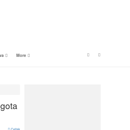
wa
More
ggota
Cetak