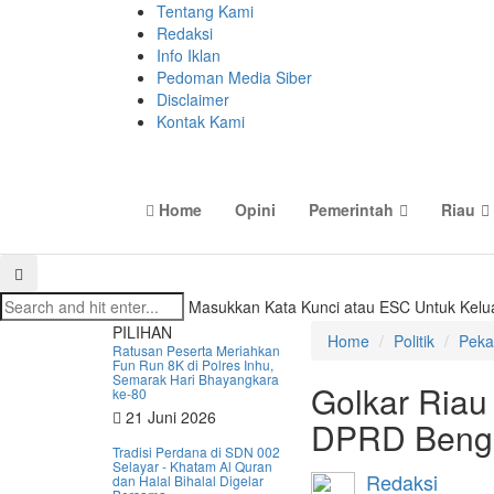
Tentang Kami
Redaksi
Info Iklan
Pedoman Media Siber
Disclaimer
Kontak Kami
Home
Opini
Pemerintah
Riau
Masukkan Kata Kunci atau ESC Untuk Kelu
PILIHAN
Home
Politik
Peka
Ratusan Peserta Meriahkan
Fun Run 8K di Polres Inhu,
Semarak Hari Bhayangkara
Golkar Riau
ke-80
21 Juni 2026
DPRD Bengk
Tradisi Perdana di SDN 002
Selayar - Khatam Al Quran
Redaksi
dan Halal Bihalal Digelar