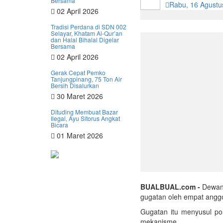
Bersama
Rabu, 16 Agustu
02 April 2026
Tradisi Perdana di SDN 002
Selayar, Khatam Al-Qur’an
dan Halal Bihalal Digelar
Bersama
02 April 2026
Gerak Cepat Pemko
Tanjungpinang, 75 Ton Air
Bersih Disalurkan
30 Maret 2026
Dituding Membuat Bazar
Ilegal, Ayu Sitorus Angkat
Bicara
01 Maret 2026
BUALBUAL.com -
Dewan
gugatan oleh empat anggo
Gugatan itu menyusul pol
mekanisme.