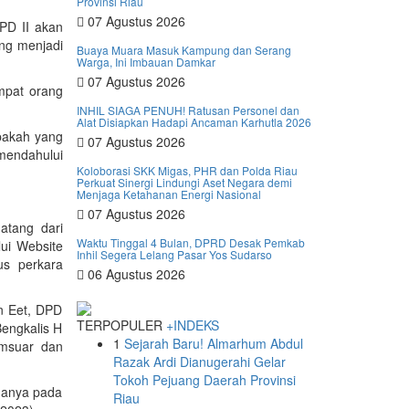
Provinsi Riau
07 Agustus 2026
PD II akan
ng menjadi
Buaya Muara Masuk Kampung dan Serang
Warga, Ini Imbauan Damkar
07 Agustus 2026
mpat orang
INHIL SIAGA PENUH! Ratusan Personel dan
Alat Disiapkan Hadapi Ancaman Karhutla 2026
apakah yang
07 Agustus 2026
 mendahului
Koloborasi SKK Migas, PHR dan Polda Riau
Perkuat Sinergi Lindungi Aset Negara demi
Menjaga Ketahanan Energi Nasional
07 Agustus 2026
atang dari
Waktu Tinggal 4 Bulan, DPRD Desak Pemkab
ui Website
Inhil Segera Lelang Pasar Yos Sudarso
us perkara
06 Agustus 2026
n Eet, DPD
TERPOPULER
+INDEKS
Bengkalis H
1
Sejarah Baru! Almarhum Abdul
amsuar dan
Razak Ardi Dianugerahi Gelar
Tokoh Pejuang Daerah Provinsi
nanya pada
Riau