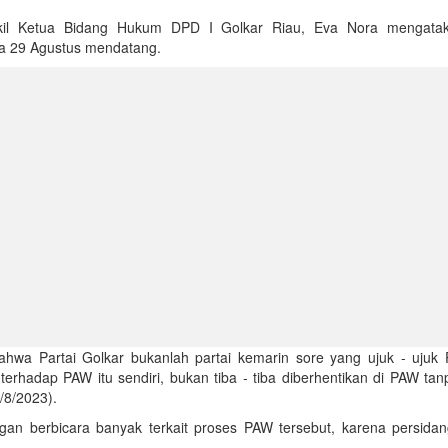
Wakil Ketua Bidang Hukum DPD I Golkar Riau, Eva Nora mengat
a 29 Agustus mendatang.
bahwa Partai Golkar bukanlah partai kemarin sore yang ujuk - ujuk
erhadap PAW itu sendiri, bukan tiba - tiba diberhentikan di PAW tan
/8/2023).
gan berbicara banyak terkait proses PAW tersebut, karena persida