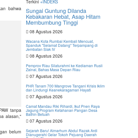
Terkini
+INDEKS
akan bahwa
Sungai Guntung Dilanda
Kebakaran Hebat, Asap Hitam
Membumbung Tinggi
08 Agustus 2026
Wacana Kota Rumbai Kembali Mencuat,
Spanduk ''Selamat Datang'' Terpampang di
Jembatan Siak IV
08 Agustus 2026
Pemprov Riau Silaturahmi ke Kediaman Rusli
Zainal, Bahas Masa Depan Riau
07 Agustus 2026
PHR Tanam 700 Mangrove Tangani Krisis Iklim
dan Lindungi Keanekaragaman Hayati
07 Agustus 2026
Camat Mandau Riki Rihardi, Ikut Pnen Raya
 PAW tanpa
Jagung Program Ketahanan Pangan Desa
Bathin Betuah
pa alasan,"
07 Agustus 2026
Sejarah Baru! Almarhum Abdul Razak Ardi
ngan belum
Dianugerahi Gelar Tokoh Pejuang Daerah