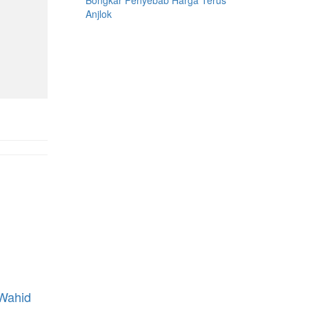
Bongkar Penyebab Harga Terus
Anjlok
 Wahid