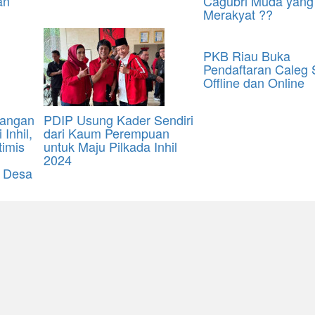
an
Cagubri Muda yang
Merakyat ??
PKB Riau Buka
Pendaftaran Caleg 
Offline dan Online
nangan
PDIP Usung Kader Sendiri
Inhil,
dari Kaum Perempuan
timis
untuk Maju Pilkada Inhil
2024
k Desa