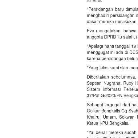
"Persidangan baru dimul
menghadiri persidangan n
dasar mereka melakukan p
Eva mengatakan, bahwa p
anggota DPRD itu salah, n
"Apalagi nanti tanggal 1
menggugat ini ada di DCS 
karena persidangan belum
"Yang jelas kami siap men
Diberitakan sebelumnya,
Septian Nugraha, Ruby Ha
Sistem Informasi Penelu
37/Pdt.G/2023/PN Bengkal
Sebagai tergugat dari ha
Golkar Bengkalis Cq Syah
Khairul Umam, Sekwan Be
Ketua KPU Bengkalis.
"Ya, benar mereka sudah