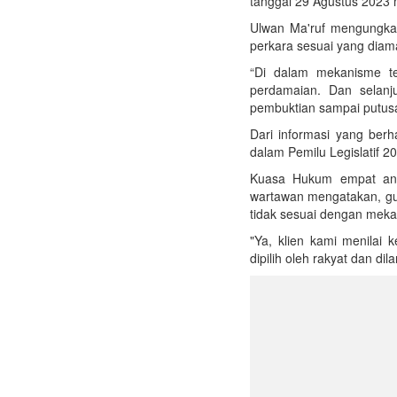
tanggal 29 Agustus 2023 
Ulwan Ma'ruf mengungkap
perkara sesuai yang dia
“Di dalam mekanisme ter
perdamaian. Dan selanj
pembuktian sampai putusa
Dari informasi yang berh
dalam Pemilu Legislatif 2
Kuasa Hukum empat ang
wartawan mengatakan, gug
tidak sesuai dengan mek
"Ya, klien kami menilai
dipilih oleh rakyat dan dil