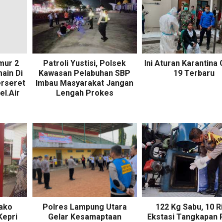
mur 2
Patroli Yustisi, Polsek
Ini Aturan Karantina 
ain Di
Kawasan Pelabuhan SBP
19 Terbaru
erseret
Imbau Masyarakat Jangan
el.Air
Lengah Prokes
ako
Polres Lampung Utara
122 Kg Sabu, 10 R
Kepri
Gelar Kesamaptaan
Ekstasi Tangkapan 