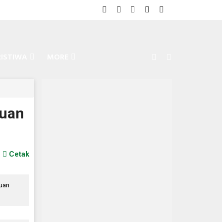
RISTIWA
MORE
puan
Cetak
uan