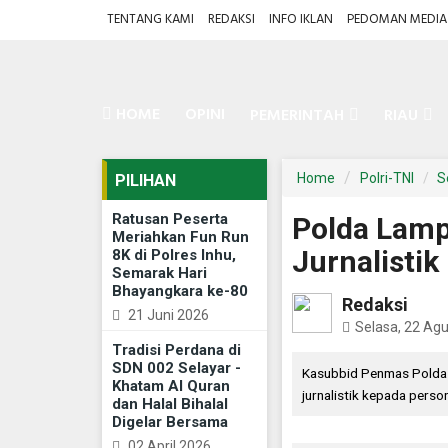
TENTANG KAMI
REDAKSI
INFO IKLAN
PEDOMAN MEDIA 
HOME
OPINI
PEMERINTAH
RIAU
Home
Polri-TNI
S
PILIHAN
Ratusan Peserta
Polda Lam
Meriahkan Fun Run
Jurnalisti
8K di Polres Inhu,
Semarak Hari
Bhayangkara ke-80
Redaksi
21 Juni 2026
Selasa, 22 Ag
Tradisi Perdana di
SDN 002 Selayar -
Kasubbid Penmas Polda
Khatam Al Quran
jurnalistik kepada pers
dan Halal Bihalal
Digelar Bersama
02 April 2026