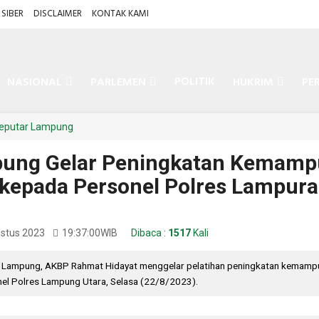
SIBER
DISCLAIMER
KONTAK KAMI
POLITIK
NASIONAL
PARLEMEN
HUKRIM
PE
eputar Lampung
pung Gelar Peningkatan Kemam
k kepada Personel Polres Lampura
ustus 2023
19:37:00
WIB
Dibaca :
1517
Kali
 Lampung, AKBP Rahmat Hidayat menggelar pelatihan peningkatan kemamp
onel Polres Lampung Utara, Selasa (22/8/2023).