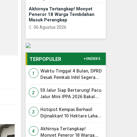
Akhirnya Tertangkap! Monyet
Peneror 18 Warga Tembilahan
Masuk Perangkap
06 Agustus 2026
+INDEKS
TERPOPULER
Waktu Tinggal 4 Bulan, DPRD
1
Desak Pemkab Inhil Segera
Lelang Pasar Yos Sudarso
59 Jalur Siap Bertarung! Pacu
2
Jalur Mini IPPA 2026 Bakal
Gegarkan Tepian Ronge Biru
Hotspot Kempas Berhasil
3
Dijinakkan! 10 Hektare Lahan
Gambut Terbakar, Kapolres
Inhil Pimpin Langsung
Akhirnya Tertangkap!
4
Pemadaman
Monyet Peneror 18 Warga