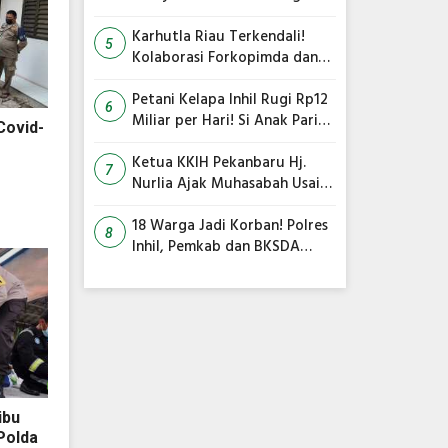
Tembilahan Masuk Perangkap
Karhutla Riau Terkendali!
5
Kolaborasi Forkopimda dan
Satgas Gabungan Jadi Kunci
Utama
Petani Kelapa Inhil Rugi Rp12
6
Miliar per Hari! Si Anak Parit
Covid-
Bongkar Penyebab Harga
Terus Anjlok
Ketua KKIH Pekanbaru Hj.
7
Nurlia Ajak Muhasabah Usai
18 Warga Jadi Korban
Serangan Monyet di
18 Warga Jadi Korban! Polres
8
Tembilahan
Inhil, Pemkab dan BKSDA
Bersatu Kejar Kera Liar
Peneror Tembilahan
ibu
Polda