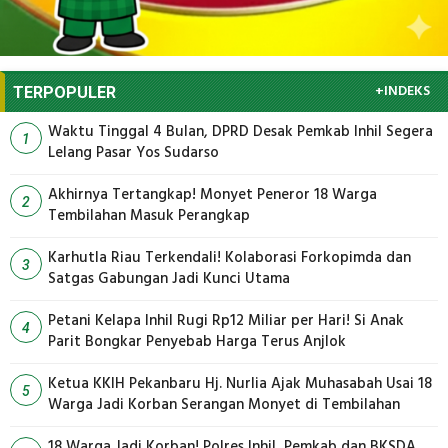
+INDEKS
TERPOPULER
Waktu Tinggal 4 Bulan, DPRD Desak Pemkab Inhil Segera
1
Lelang Pasar Yos Sudarso
Akhirnya Tertangkap! Monyet Peneror 18 Warga
2
Tembilahan Masuk Perangkap
Karhutla Riau Terkendali! Kolaborasi Forkopimda dan
3
Satgas Gabungan Jadi Kunci Utama
Petani Kelapa Inhil Rugi Rp12 Miliar per Hari! Si Anak
4
Parit Bongkar Penyebab Harga Terus Anjlok
Ketua KKIH Pekanbaru Hj. Nurlia Ajak Muhasabah Usai 18
5
Warga Jadi Korban Serangan Monyet di Tembilahan
18 Warga Jadi Korban! Polres Inhil, Pemkab dan BKSDA