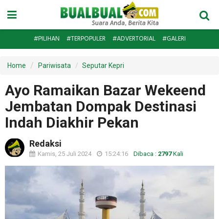
#PILIHAN
#TERPOPULER
#ADVERTORIAL
#GALERI
Home
Pariwisata
Seputar Kepri
Ayo Ramaikan Bazar Wekeend
Jembatan Dompak Destinasi
Indah Diakhir Pekan
Redaksi
Kamis, 25 Juli 2024
15:24:16
Dibaca :
2797
Kali