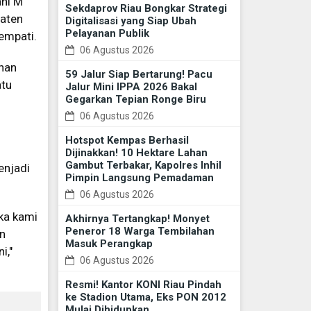
ani M
Sekdaprov Riau Bongkar Strategi
paten
Digitalisasi yang Siap Ubah
Pelayanan Publik
empati.
06 Agustus 2026
ahan
59 Jalur Siap Bertarung! Pacu
atu
Jalur Mini IPPA 2026 Bakal
Gegarkan Tepian Ronge Biru
06 Agustus 2026
Hotspot Kempas Berhasil
Dijinakkan! 10 Hektare Lahan
Gambut Terbakar, Kapolres Inhil
enjadi
Pimpin Langsung Pemadaman
06 Agustus 2026
ika kami
Akhirnya Tertangkap! Monyet
Peneror 18 Warga Tembilahan
an
Masuk Perangkap
i,"
06 Agustus 2026
Resmi! Kantor KONI Riau Pindah
ke Stadion Utama, Eks PON 2012
Mulai Dihidupkan