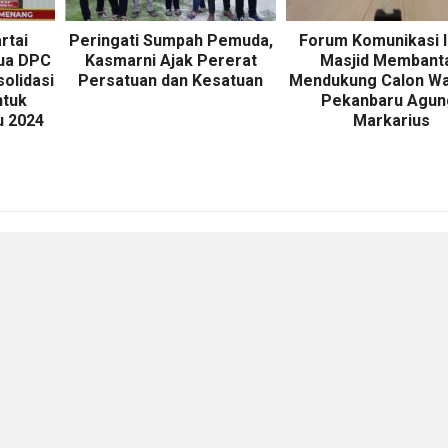
rtai
Peringati Sumpah Pemuda,
Forum Komunikasi
tua DPC
Kasmarni Ajak Pererat
Masjid Membant
solidasi
Persatuan dan Kesatuan
Mendukung Calon Wa
ntuk
Pekanbaru Agun
u 2024
Markarius