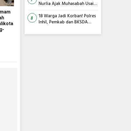
Nurlia Ajak Muhasabah Usai
18 Warga Jadi Korban
 Imam
Serangan Monyet di
18 Warga Jadi Korban! Polres
ah
8
Tembilahan
Inhil, Pemkab dan BKSDA
likota
Bersatu Kejar Kera Liar
g-
Peneror Tembilahan