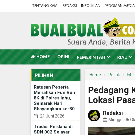
TENTANG KAMI
REDAKSI
INFO IKLAN
PEDOMAN MEDIA 
HOME
OPINI
PEMERINTAH
RIAU
Home
Politik
Inhil
PILIHAN
Ratusan Peserta
Pedagang K
Meriahkan Fun Run
Lokasi Pasa
8K di Polres Inhu,
Semarak Hari
Bhayangkara ke-80
Redaksi
21 Juni 2026
Minggu, 06 O
Tradisi Perdana di
SDN 002 Selayar -