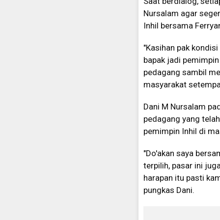
Saat berdialog, seti
Nursalam agar seger
Inhil bersama Ferry
"Kasihan pak kondisi
bapak jadi pemimpin 
pedagang sambil men
masyarakat setempa
Dani M Nursalam pad
pedagang yang telah
pemimpin Inhil di m
"Do'akan saya bersam
terpilih, pasar ini j
harapan itu pasti kam
pungkas Dani.