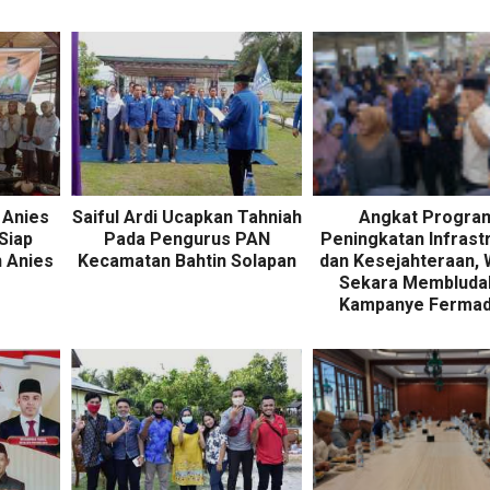
 Anies
Saiful Ardi Ucapkan Tahniah
Angkat Progra
Siap
Pada Pengurus PAN
Peningkatan Infrast
 Anies
Kecamatan Bahtin Solapan
dan Kesejahteraan,
Sekara Membludak
Kampanye Fermad