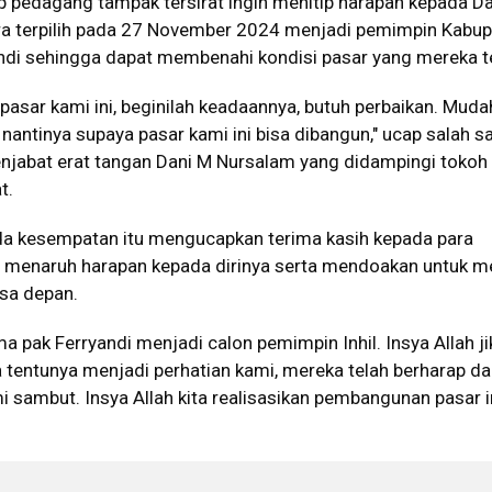
ap pedagang tampak tersirat ingin menitip harapan kepada D
a terpilih pada 27 November 2024 menjadi pemimpin Kabu
andi sehingga dapat membenahi kondisi pasar yang mereka t
 pasar kami ini, beginilah keadaannya, butuh perbaikan. Mud
nantinya supaya pasar kami ini bisa dibangun," ucap salah s
jabat erat tangan Dani M Nursalam yang didampingi tokoh
t.
a kesempatan itu mengucapkan terima kasih kepada para
 menaruh harapan kepada dirinya serta mendoakan untuk m
asa depan.
a pak Ferryandi menjadi calon pemimpin Inhil. Insya Allah j
uga tentunya menjadi perhatian kami, mereka telah berharap d
i sambut. Insya Allah kita realisasikan pembangunan pasar in