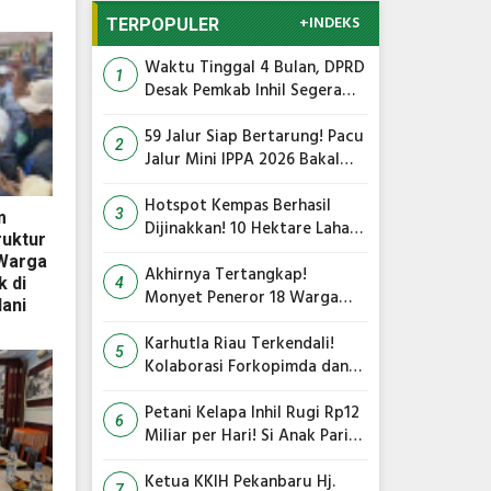
+INDEKS
TERPOPULER
Waktu Tinggal 4 Bulan, DPRD
1
Desak Pemkab Inhil Segera
Lelang Pasar Yos Sudarso
59 Jalur Siap Bertarung! Pacu
2
Jalur Mini IPPA 2026 Bakal
Gegarkan Tepian Ronge Biru
Hotspot Kempas Berhasil
3
m
Dijinakkan! 10 Hektare Lahan
ruktur
Gambut Terbakar, Kapolres
 Warga
Inhil Pimpin Langsung
Akhirnya Tertangkap!
 di
4
Pemadaman
Monyet Peneror 18 Warga
ani
Tembilahan Masuk Perangkap
Karhutla Riau Terkendali!
5
Kolaborasi Forkopimda dan
Satgas Gabungan Jadi Kunci
Utama
Petani Kelapa Inhil Rugi Rp12
6
Miliar per Hari! Si Anak Parit
Bongkar Penyebab Harga
Terus Anjlok
Ketua KKIH Pekanbaru Hj.
7