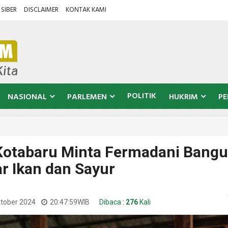
SIBER
DISCLAIMER
KONTAK KAMI
POLITIK
NASIONAL
PARLEMEN
HUKRIM
PE
otabaru Minta Fermadani Bang
r Ikan dan Sayur
ktober 2024
20:47:59
WIB
Dibaca :
276
Kali