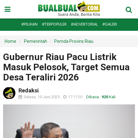
#PILIHAN
#TERPOPULER
#ADVERTORIAL
#GALERI
Home
Pemerintah
Pemda Provins Riau
Gubernur Riau Pacu Listrik
Masuk Pelosok, Target Semua
Desa Teraliri 2026
Redaksi
Selasa, 10 Juni 2025
17:17:01
Dibaca :
920
Kali