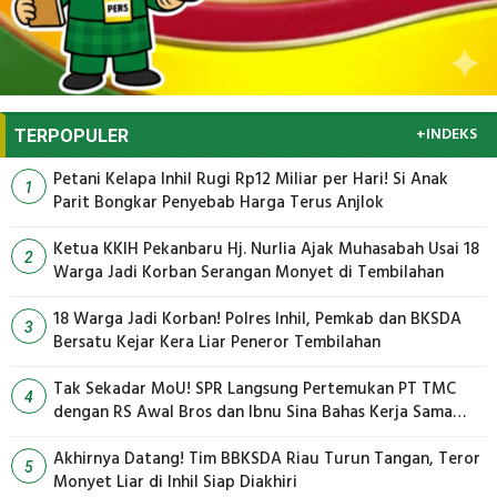
+INDEKS
TERPOPULER
Petani Kelapa Inhil Rugi Rp12 Miliar per Hari! Si Anak
1
Parit Bongkar Penyebab Harga Terus Anjlok
Ketua KKIH Pekanbaru Hj. Nurlia Ajak Muhasabah Usai 18
2
Warga Jadi Korban Serangan Monyet di Tembilahan
18 Warga Jadi Korban! Polres Inhil, Pemkab dan BKSDA
3
Bersatu Kejar Kera Liar Peneror Tembilahan
Tak Sekadar MoU! SPR Langsung Pertemukan PT TMC
4
dengan RS Awal Bros dan Ibnu Sina Bahas Kerja Sama
Pengelolaan Limbah
Akhirnya Datang! Tim BBKSDA Riau Turun Tangan, Teror
5
Monyet Liar di Inhil Siap Diakhiri