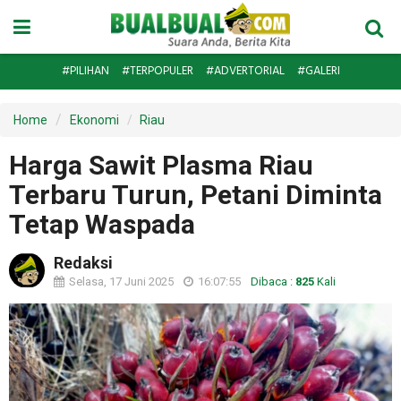
#PILIHAN
#TERPOPULER
#ADVERTORIAL
#GALERI
Home
Ekonomi
Riau
Harga Sawit Plasma Riau
Terbaru Turun, Petani Diminta
Tetap Waspada
Redaksi
Selasa, 17 Juni 2025
16:07:55
Dibaca :
825
Kali