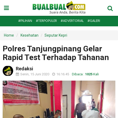
#PILIHAN
#TERPOPULER
#ADVERTORIAL
#GALERI
Home
Kesehatan
Seputar Kepri
Polres Tanjungpinang Gelar
Rapid Test Terhadap Tahanan
Redaksi
Senin, 15 Juni 2020
16:16:45
Dibaca :
1025
Kali