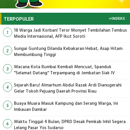
+INDEKS
TERPOPULER
18 Warga Jadi Korban! Teror Monyet Tembilahan Tembus
1
Media Internasional, AFP Ikut Soroti
Sungai Guntung Dilanda Kebakaran Hebat, Asap Hitam
2
Membumbung Tinggi
Wacana Kota Rumbai Kembali Mencuat, Spanduk
3
''Selamat Datang'' Terpampang di Jembatan Siak IV
Sejarah Baru! Almarhum Abdul Razak Ardi Dianugerahi
4
Gelar Tokoh Pejuang Daerah Provinsi Riau
Buaya Muara Masuk Kampung dan Serang Warga, Ini
5
Imbauan Damkar
Waktu Tinggal 4 Bulan, DPRD Desak Pemkab Inhil Segera
6
Lelang Pasar Yos Sudarso