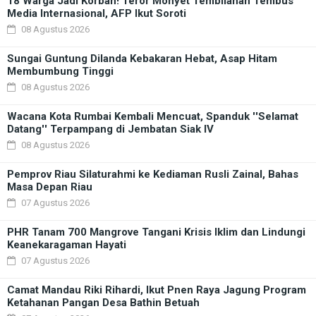
18 Warga Jadi Korban! Teror Monyet Tembilahan Tembus
Media Internasional, AFP Ikut Soroti
08 Agustus 2026
Sungai Guntung Dilanda Kebakaran Hebat, Asap Hitam
Membumbung Tinggi
08 Agustus 2026
Wacana Kota Rumbai Kembali Mencuat, Spanduk ''Selamat
Datang'' Terpampang di Jembatan Siak IV
08 Agustus 2026
Pemprov Riau Silaturahmi ke Kediaman Rusli Zainal, Bahas
Masa Depan Riau
07 Agustus 2026
PHR Tanam 700 Mangrove Tangani Krisis Iklim dan Lindungi
Keanekaragaman Hayati
07 Agustus 2026
Camat Mandau Riki Rihardi, Ikut Pnen Raya Jagung Program
Ketahanan Pangan Desa Bathin Betuah