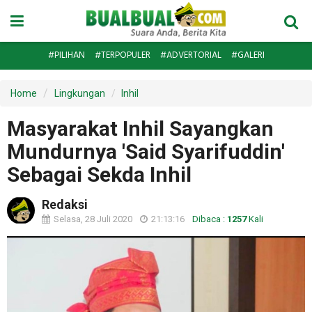
#PILIHAN
#TERPOPULER
#ADVERTORIAL
#GALERI
Home
Lingkungan
Inhil
Masyarakat Inhil Sayangkan
Mundurnya 'Said Syarifuddin'
Sebagai Sekda Inhil
Redaksi
Selasa, 28 Juli 2020
21:13:16
Dibaca :
1257
Kali