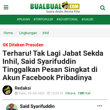
#PILIHAN
#TERPOPULER
#ADVERTORIAL
#GALERI
Home
Lingkungan
Inhil
SK Diteken Presiden
Terharu! Tak Lagi Jabat Sekda
Inhil, Said Syarifuddin
Tinggalkan Pesan Singkat di
Akun Facebook Pribadinya
Redaksi
Rabu, 29 Juli 2020
15:20:19
Dibaca :
1381
Kali