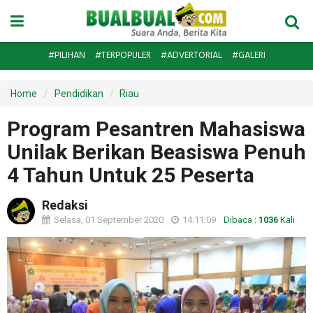
#PILIHAN
#TERPOPULER
#ADVERTORIAL
#GALERI
Home
Pendidikan
Riau
Program Pesantren Mahasiswa
Unilak Berikan Beasiswa Penuh
4 Tahun Untuk 25 Peserta
Redaksi
Selasa, 01 September 2020
14:11:09
Dibaca :
1036
Kali