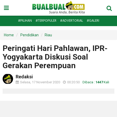
#PILIHAN
#TERPOPULER
#ADVERTORIAL
#GALERI
Home
Pendidikan
Riau
Peringati Hari Pahlawan, IPR-
Yogyakarta Diskusi Soal
Gerakan Perempuan
Redaksi
Selasa, 17 November 2020
00:20:50
Dibaca :
1447
Kali