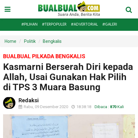
#PILIHAN
#TERPOPULER
#ADVERTORIAL
#GALERI
Home
Politik
Bengkalis
BUALBUAL PILKADA BENGKALIS
Kasmarni Berserah Diri kepada
Allah, Usai Gunakan Hak Pilih
di TPS 3 Muara Basung
Redaksi
Rabu, 09 Desember 2020
18:38:18
Dibaca :
870
Kali