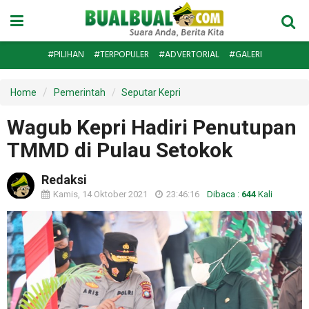
#PILIHAN
#TERPOPULER
#ADVERTORIAL
#GALERI
Home
Pemerintah
Seputar Kepri
Wagub Kepri Hadiri Penutupan
TMMD di Pulau Setokok
Redaksi
Kamis, 14 Oktober 2021
23:46:16
Dibaca :
644
Kali