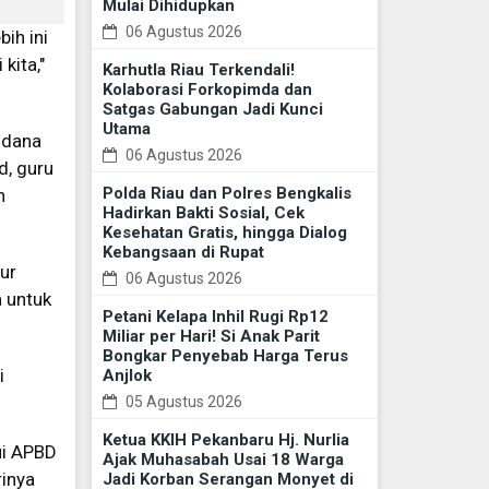
Mulai Dihidupkan
06 Agustus 2026
ih ini
kita,"
Karhutla Riau Terkendali!
Kolaborasi Forkopimda dan
Satgas Gabungan Jadi Kunci
Utama
 dana
06 Agustus 2026
d, guru
Polda Riau dan Polres Bengkalis
n
Hadirkan Bakti Sosial, Cek
Kesehatan Gratis, hingga Dialog
Kebangsaan di Rupat
ur
06 Agustus 2026
 untuk
Petani Kelapa Inhil Rugi Rp12
Miliar per Hari! Si Anak Parit
Bongkar Penyebab Harga Terus
i
Anjlok
05 Agustus 2026
Ketua KKIH Pekanbaru Hj. Nurlia
ui APBD
Ajak Muhasabah Usai 18 Warga
rinya
Jadi Korban Serangan Monyet di