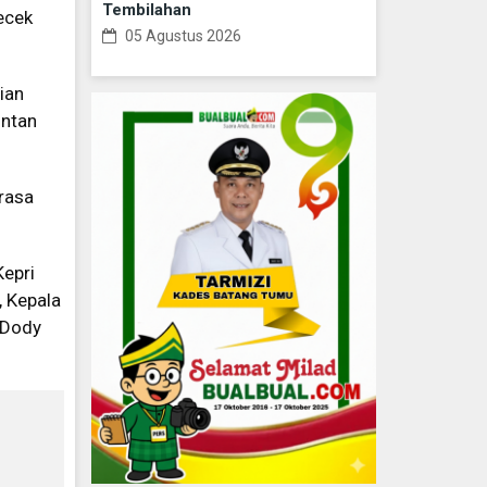
Tembilahan
ecek
05 Agustus 2026
ian
intan
 rasa
epri
, Kepala
i Dody