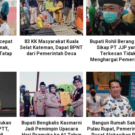
rcepat
83 KK Masyarakat Kuala
Bupati Rohil Berang
nak,
Selat Kateman, Dapat BPNT
Sikap PT JJP ya
 Tatap
dari Pemerintah Desa
Terkesan Tida
Menghargai Pemeri
lukan
Bupati Bengkalis Kasmarni
Bangun Rumah Saki
PTT,
Jadi Pemimpin Upacara
Pulau Rupat, Pemeri
HL
Hari Pramuka ke 61 Tahun
Pusat Alokasikan R