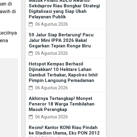
Masuk Finalis ADLG Awards!
an di
Sekdaprov Riau Bongkar Strategi
awih di
Digitalisasi yang Siap Ubah
Pelayanan Publik
06 Agustus 2026
kecilnya
59 Jalur Siap Bertarung! Pacu
rena
Jalur Mini IPPA 2026 Bakal
Gegarkan Tepian Ronge Biru
06 Agustus 2026
Hotspot Kempas Berhasil
Dijinakkan! 10 Hektare Lahan
Gambut Terbakar, Kapolres Inhil
Pimpin Langsung Pemadaman
06 Agustus 2026
Akhirnya Tertangkap! Monyet
Peneror 18 Warga Tembilahan
Masuk Perangkap
06 Agustus 2026
Resmi! Kantor KONI Riau Pindah
ke Stadion Utama, Eks PON 2012