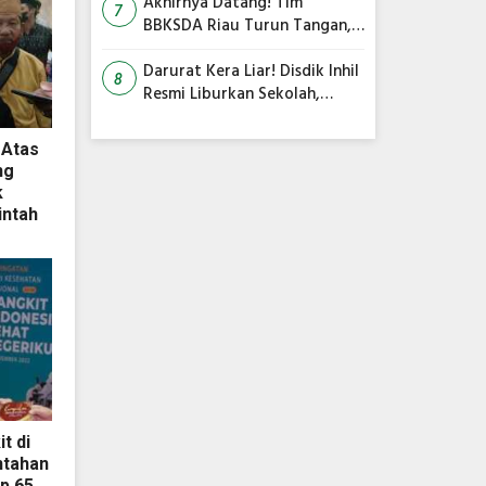
dan Ibnu Sina Bahas Kerja
Akhirnya Datang! Tim
7
Sama Pengelolaan Limbah
BBKSDA Riau Turun Tangan,
Teror Monyet Liar di Inhil
Siap Diakhiri
Darurat Kera Liar! Disdik Inhil
8
Resmi Liburkan Sekolah,
Siswa Belajar dari Rumah
 Atas
ng
k
ntah
t di
ntahan
p 65