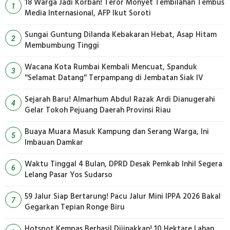
18 Warga Jadi Korban! Teror Monyet Tembilahan Tembus
1
Media Internasional, AFP Ikut Soroti
Sungai Guntung Dilanda Kebakaran Hebat, Asap Hitam
2
Membumbung Tinggi
Wacana Kota Rumbai Kembali Mencuat, Spanduk
3
''Selamat Datang'' Terpampang di Jembatan Siak IV
Sejarah Baru! Almarhum Abdul Razak Ardi Dianugerahi
4
Gelar Tokoh Pejuang Daerah Provinsi Riau
Buaya Muara Masuk Kampung dan Serang Warga, Ini
5
Imbauan Damkar
Waktu Tinggal 4 Bulan, DPRD Desak Pemkab Inhil Segera
6
Lelang Pasar Yos Sudarso
59 Jalur Siap Bertarung! Pacu Jalur Mini IPPA 2026 Bakal
7
Gegarkan Tepian Ronge Biru
Hotspot Kempas Berhasil Dijinakkan! 10 Hektare Lahan