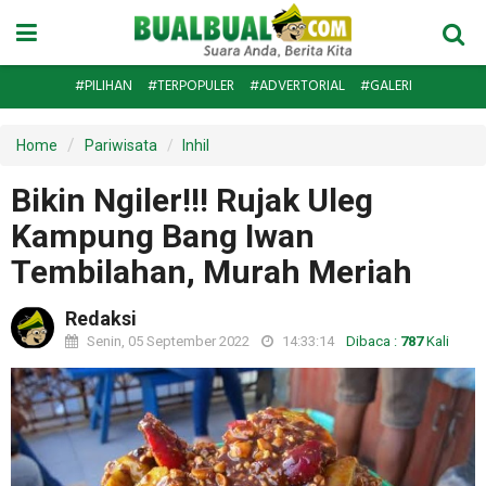
#PILIHAN
#TERPOPULER
#ADVERTORIAL
#GALERI
Home
Pariwisata
Inhil
Bikin Ngiler!!! Rujak Uleg
Kampung Bang Iwan
Tembilahan, Murah Meriah
Redaksi
Senin, 05 September 2022
14:33:14
Dibaca :
787
Kali