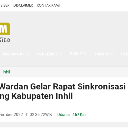
SIBER
DISCLAIMER
KONTAK KAMI
POLITIK
NASIONAL
PARLEMEN
HUKRIM
PE
Inhil
Wardan Gelar Rapat Sinkronisasi
ng Kabupaten Inhil
ovember 2022
02:36:22
WIB
Dibaca :
467
Kali