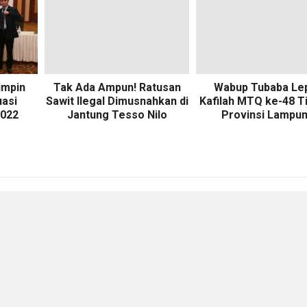
impin
Tak Ada Ampun! Ratusan
Wabup Tubaba Le
uasi
Sawit Ilegal Dimusnahkan di
Kafilah MTQ ke-48 T
2022
Jantung Tesso Nilo
Provinsi Lampu