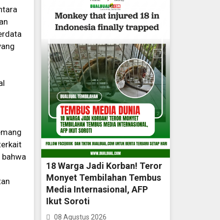
ntara
kan
erdata
yang
al
memang
erkait
i bahwa
18 Warga Jadi Korban! Teror
Monyet Tembilahan Tembus
tan
Media Internasional, AFP
Ikut Soroti
08 Agustus 2026