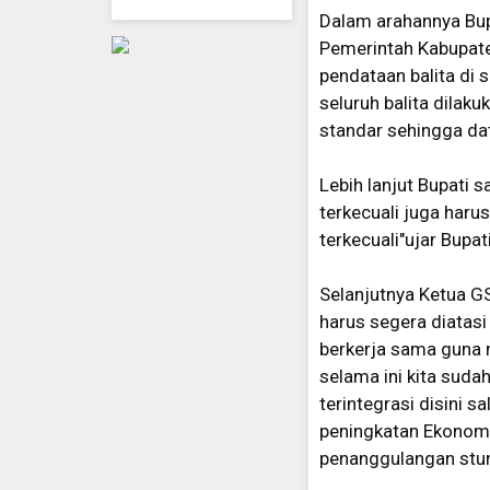
Dalam arahannya Bup
Pemerintah Kabupate
pendataan balita di s
seluruh balita dilak
standar sehingga dat
Lebih lanjut Bupati 
terkecuali juga haru
terkecuali"ujar Bupati
Selanjutnya Ketua 
harus segera diatas
berkerja sama guna 
selama ini kita sud
terintegrasi disini 
peningkatan Ekonomi
penanggulangan stun