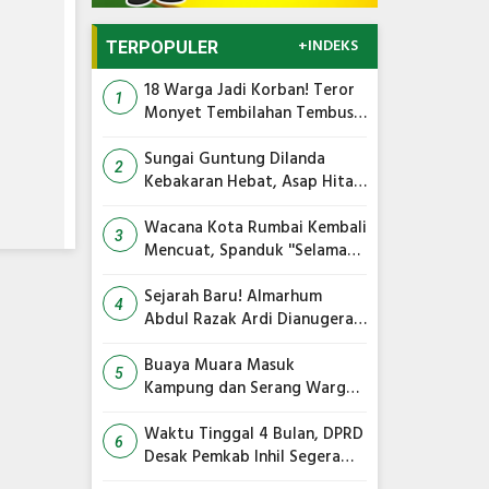
+INDEKS
TERPOPULER
18 Warga Jadi Korban! Teror
1
Monyet Tembilahan Tembus
Media Internasional, AFP Ikut
Soroti
Sungai Guntung Dilanda
2
Kebakaran Hebat, Asap Hitam
Membumbung Tinggi
Wacana Kota Rumbai Kembali
3
Mencuat, Spanduk ''Selamat
Datang'' Terpampang di
Jembatan Siak IV
Sejarah Baru! Almarhum
4
Abdul Razak Ardi Dianugerahi
Gelar Tokoh Pejuang Daerah
Provinsi Riau
Buaya Muara Masuk
5
Kampung dan Serang Warga,
Ini Imbauan Damkar
Waktu Tinggal 4 Bulan, DPRD
6
Desak Pemkab Inhil Segera
Lelang Pasar Yos Sudarso