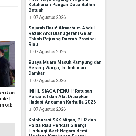
Ketahanan Pangan Desa Bathin
Betuah
07 Agustus 2026
Sejarah Baru! Almarhum Abdul
Razak Ardi Dianugerahi Gelar
Tokoh Pejuang Daerah Provinsi
Riau
07 Agustus 2026
Buaya Muara Masuk Kampung dan
Serang Warga, Ini Imbauan
Damkar
07 Agustus 2026
INHIL SIAGA PENUH! Ratusan
erikan
Personel dan Alat Disiapkan
ablet
Hadapi Ancaman Karhutla 2026
emkab
07 Agustus 2026
Koloborasi SKK Migas, PHR dan
Polda Riau Perkuat Sinergi
Lindungi Aset Negara demi