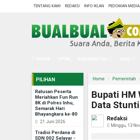
TENTANG KAMI
REDAKSI
INFO IKLAN
PEDOMAN MEDIA 
HOME
OPINI
PEMERINTAH
RIAU
Home
Pemerintah
PILIHAN
Ratusan Peserta
Bupati HM 
Meriahkan Fun Run
Data Stunti
8K di Polres Inhu,
Semarak Hari
Bhayangkara ke-80
Redaksi
21 Juni 2026
Minggu, 13 N
Tradisi Perdana di
SDN 002 Selayar -