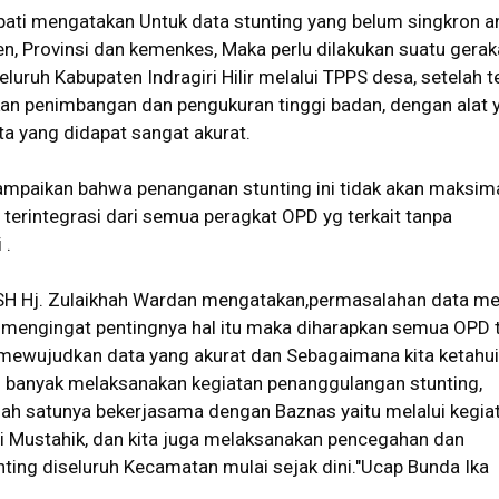
ati mengatakan Untuk data stunting yang belum singkron a
n, Provinsi dan kemenkes, Maka perlu dilakukan suatu gera
eluruh Kabupaten Indragiri Hilir melalui TPPS desa, setelah t
ukan penimbangan dan pengukuran tinggi badan, dengan alat 
a yang didapat sangat akurat.
sampaikan bahwa penanganan stunting ini tidak akan maksim
s terintegrasi dari semua peragkat OPD yg terkait tanpa
 .
GSH Hj. Zulaikhah Wardan mengatakan,permasalahan data 
i mengingat pentingnya hal itu maka diharapkan semua OPD t
mewujudkan data yang akurat dan Sebagaimana kita ketahu
ah banyak melaksanakan kegiatan penanggulangan stunting,
salah satunya bekerjasama dengan Baznas yaitu melalui kegia
 Mustahik, dan kita juga melaksanakan pencegahan dan
ting diseluruh Kecamatan mulai sejak dini."Ucap Bunda Ika