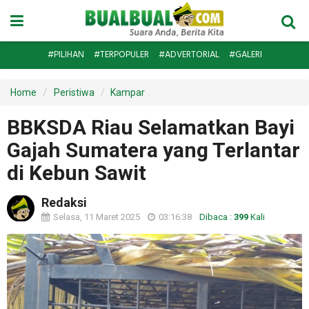
#PILIHAN
#TERPOPULER
#ADVERTORIAL
#GALERI
Home
Peristiwa
Kampar
BBKSDA Riau Selamatkan Bayi
Gajah Sumatera yang Terlantar
di Kebun Sawit
Redaksi
Selasa, 11 Maret 2025
03:16:38
Dibaca :
399
Kali