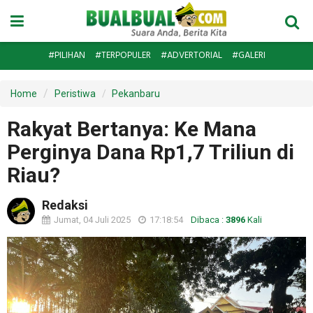
#PILIHAN
#TERPOPULER
#ADVERTORIAL
#GALERI
Home
Peristiwa
Pekanbaru
Rakyat Bertanya: Ke Mana
Perginya Dana Rp1,7 Triliun di
Riau?
Redaksi
Jumat, 04 Juli 2025
17:18:54
Dibaca :
3896
Kali