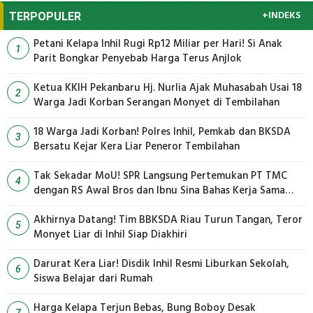
+INDEKS
TERPOPULER
Petani Kelapa Inhil Rugi Rp12 Miliar per Hari! Si Anak
1
Parit Bongkar Penyebab Harga Terus Anjlok
Ketua KKIH Pekanbaru Hj. Nurlia Ajak Muhasabah Usai 18
2
Warga Jadi Korban Serangan Monyet di Tembilahan
18 Warga Jadi Korban! Polres Inhil, Pemkab dan BKSDA
3
Bersatu Kejar Kera Liar Peneror Tembilahan
Tak Sekadar MoU! SPR Langsung Pertemukan PT TMC
4
dengan RS Awal Bros dan Ibnu Sina Bahas Kerja Sama
Pengelolaan Limbah
Akhirnya Datang! Tim BBKSDA Riau Turun Tangan, Teror
5
Monyet Liar di Inhil Siap Diakhiri
Darurat Kera Liar! Disdik Inhil Resmi Liburkan Sekolah,
6
Siswa Belajar dari Rumah
Harga Kelapa Terjun Bebas, Bung Boboy Desak
7